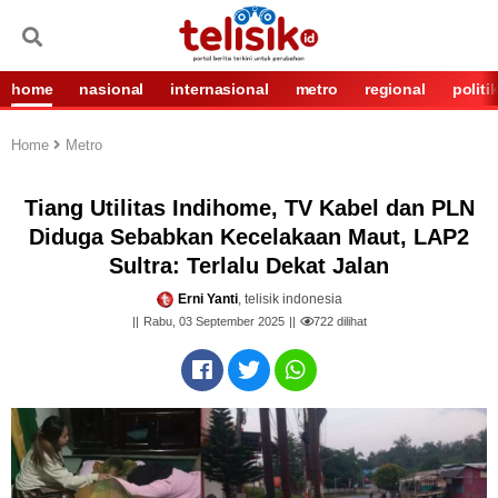
home
nasional
internasional
metro
regional
politi
Home
Metro
Tiang Utilitas Indihome, TV Kabel dan PLN
Diduga Sebabkan Kecelakaan Maut, LAP2
Sultra: Terlalu Dekat Jalan
Erni Yanti
, telisik indonesia
Rabu, 03 September 2025
722
dilihat