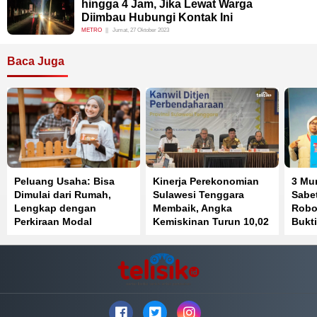
hingga 4 Jam, Jika Lewat Warga
Diimbau Hubungi Kontak Ini
METRO
Jumat, 27 Oktober 2023
Baca Juga
Peluang Usaha: Bisa
Kinerja Perekonomian
3 Mu
Dimulai dari Rumah,
Sulawesi Tenggara
Sabet
Lengkap dengan
Membaik, Angka
Robot
Perkiraan Modal
Kemiskinan Turun 10,02
Bukti
Persen
Prest