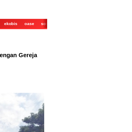
ekobis
oase
sosok
cerita
derita
wisata
kuliner
dengan Gereja