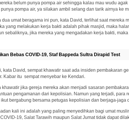
 mereka belum punya pompa air sehingga kalau mau wudu agak
 punya pompa air, ya silakan ambil selang dan tarik airnya ke m
 dua umat beragama ini pun, kata David, terlihat saat mereka
Jika yang melakukan kerja bakti adalah pihak masjid, maka hala
un sebaliknya, jika mereka yang mengadakan kerja bakti, maka
ikan Bebas COVID-19, Staf Bappeda Sultra Dirapid Test
, kata David, sempat khawatir saat ada insiden pembakaran ge
. Kabar itu sempat menyebar ke Kendari.
a khawatir jika gereja mereka akan menjadi sasaran pembakara
ntuan pengamanan dari kepolisian. Namun yang terjadi, para r
u ikut bergabung bersama petugas kepolisian dan berjaga-jaga di
dan kali ini adalah yang paling menyedihkan bagi umat muslim
 COVID-19, Salat Tarawih maupun Salat Jumat tidak dapat dilak