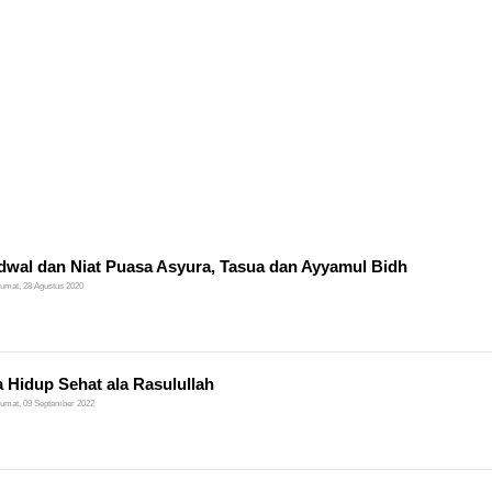
adwal dan Niat Puasa Asyura, Tasua dan Ayyamul Bidh
umat, 28 Agustus 2020
a Hidup Sehat ala Rasulullah
umat, 09 September 2022