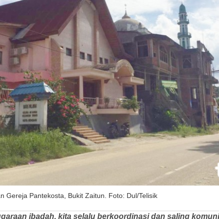
 Gereja Pantekosta, Bukit Zaitun. Foto: Dul/Telisik
garaan ibadah, kita selalu berkoordinasi dan saling komunik