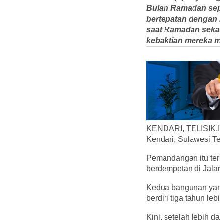
Bulan Ramadan seper
bertepatan dengan i
saat Ramadan sekar
kebaktian mereka m
KENDARI, TELISIK.ID
Kendari, Sulawesi T
Pemandangan itu terl
berdempetan di Jala
Kedua bangunan yang
berdiri tiga tahun l
Kini, setelah lebih 