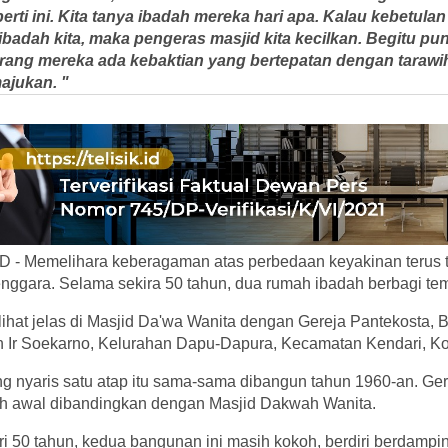
ti ini. Kita tanya ibadah mereka hari apa. Kalau kebetula
badah kita, maka pengeras masjid kita kecilkan. Begitu pun
ang mereka ada kebaktian yang bertepatan dengan tarawih,
ajukan. "
 - Memelihara keberagaman atas perbedaan keyakinan terus t
enggara. Selama sekira 50 tahun, dua rumah ibadah berbagi te
ihat jelas di Masjid Da'wa Wanita dengan Gereja Pantekosta, Bu
n Ir Soekarno, Kelurahan Dapu-Dapura, Kecamatan Kendari, Ko
 nyaris satu atap itu sama-sama dibangun tahun 1960-an. Ger
ebih awal dibandingkan dengan Masjid Dakwah Wanita.
dari 50 tahun, kedua bangunan ini masih kokoh, berdiri berdamp