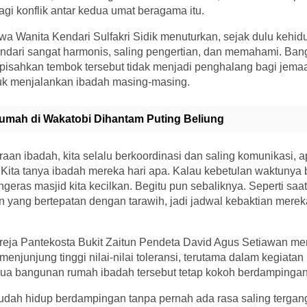
agi konflik antar kedua umat beragama itu.
a Wanita Kendari Sulfakri Sidik menuturkan, sejak dulu kehid
ndari sangat harmonis, saling pengertian, dan memahami. Ba
pisahkan tembok tersebut tidak menjadi penghalang bagi jema
uk menjalankan ibadah masing-masing.
umah di Wakatobi Dihantam Puting Beliung
aan ibadah, kita selalu berkoordinasi dan saling komunikasi, a
 Kita tanya ibadah mereka hari apa. Kalau kebetulan waktunya
ngeras masjid kita kecilkan. Begitu pun sebaliknya. Seperti s
 yang bertepatan dengan tarawih, jadi jadwal kebaktian merek
eja Pantekosta Bukit Zaitun Pendeta David Agus Setiawan me
menjunjung tinggi nilai-nilai toleransi, terutama dalam kegiata
kedua bangunan rumah ibadah tersebut tetap kokoh berdampinga
 sudah hidup berdampingan tanpa pernah ada rasa saling tergan