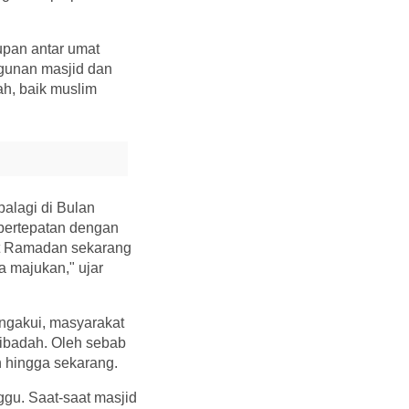
upan antar umat
ngunan masjid dan
ah, baik muslim
palagi di Bulan
 bertepatan dengan
aat Ramadan sekarang
a majukan," ujar
ngakui, masyarakat
n ibadah. Oleh sebab
n hingga sekarang.
ggu. Saat-saat masjid