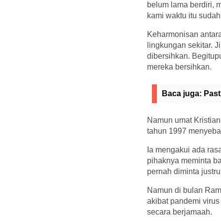
belum lama berdiri,
kami waktu itu sudah
Keharmonisan antara
lingkungan sekitar. 
dibersihkan. Begitup
mereka bersihkan.
Baca juga:
Past
Namun umat Kristiani
tahun 1997 menyebar
Ia mengakui ada ras
pihaknya meminta ba
pernah diminta justr
Namun di bulan Rama
akibat pandemi virus
secara berjamaah.