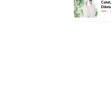
Catat
Diket
OASE
S