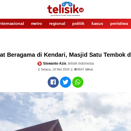
internasional
metro
regional
politik
kasus
peristiwa
at Beragama di Kendari, Masjid Satu Tembok 
Siswanto Azis
, telisik indonesia
Selasa, 19 Mei 2020
3647
dilihat