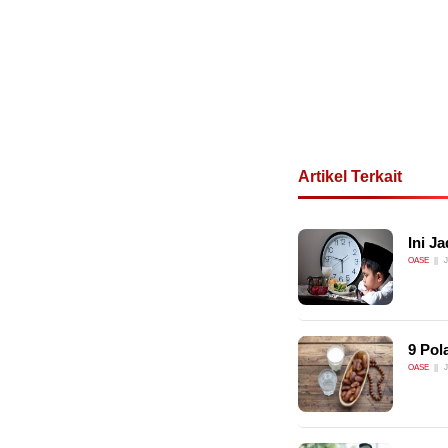
Artikel Terkait
Ini J
OASE
J
9 Pol
OASE
J