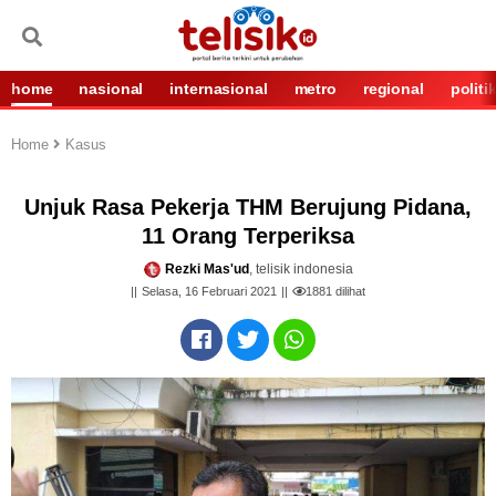
home
nasional
internasional
metro
regional
politi
Home
Kasus
Unjuk Rasa Pekerja THM Berujung Pidana,
11 Orang Terperiksa
Rezki Mas'ud
, telisik indonesia
Selasa, 16 Februari 2021
1881
dilihat