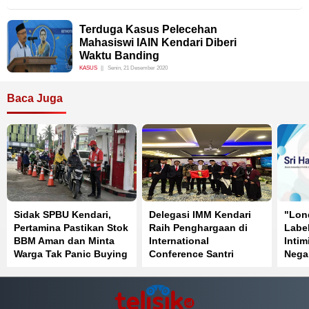
Terduga Kasus Pelecehan
Mahasiswi IAIN Kendari Diberi
Waktu Banding
KASUS
Senin, 21 Desember 2020
Baca Juga
Sidak SPBU Kendari,
Delegasi IMM Kendari
"Lon
Pertamina Pastikan Stok
Raih Penghargaan di
Label
BBM Aman dan Minta
International
Intim
Warga Tak Panic Buying
Conference Santri
Nega
Mendunia Batch 6