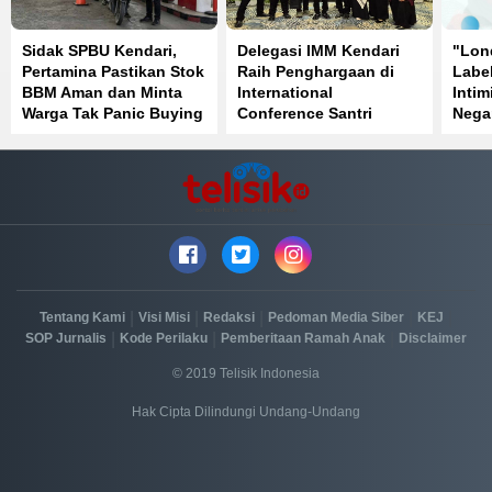
Sidak SPBU Kendari,
Delegasi IMM Kendari
"Lon
Pertamina Pastikan Stok
Raih Penghargaan di
Label
BBM Aman dan Minta
International
Intim
Warga Tak Panic Buying
Conference Santri
Nega
Mendunia Batch 6
|
|
|
|
|
Tentang Kami
Visi Misi
Redaksi
Pedoman Media Siber
KEJ
|
|
|
SOP Jurnalis
Kode Perilaku
Pemberitaan Ramah Anak
Disclaimer
© 2019 Telisik Indonesia
Hak Cipta Dilindungi Undang-Undang