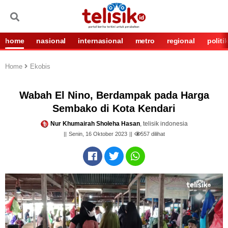
home
nasional
internasional
metro
regional
politi
Home
Ekobis
Wabah El Nino, Berdampak pada Harga
Sembako di Kota Kendari
Nur Khumairah Sholeha Hasan
, telisik indonesia
Senin, 16 Oktober 2023
557
dilihat