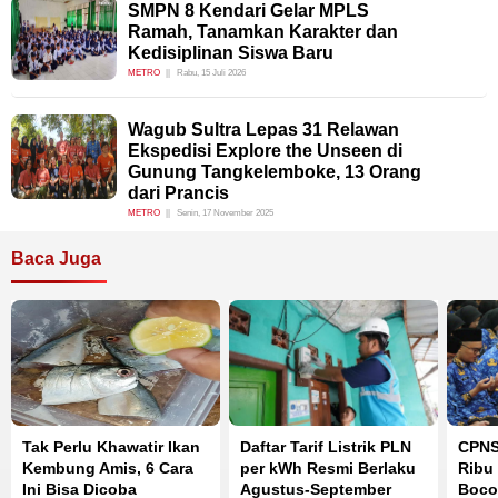
SMPN 8 Kendari Gelar MPLS
Ramah, Tanamkan Karakter dan
Kedisiplinan Siswa Baru
METRO
Rabu, 15 Juli 2026
Wagub Sultra Lepas 31 Relawan
Ekspedisi Explore the Unseen di
Gunung Tangkelemboke, 13 Orang
dari Prancis
METRO
Senin, 17 November 2025
Baca Juga
Tak Perlu Khawatir Ikan
Daftar Tarif Listrik PLN
CPNS
Kembung Amis, 6 Cara
per kWh Resmi Berlaku
Ribu 
Ini Bisa Dicoba
Agustus-September
Boco