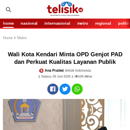
home
nasional
internasional
metro
regional
politi
Home
Metro
Wali Kota Kendari Minta OPD Genjot PAD
dan Perkuat Kualitas Layanan Publik
Ana Pratiwi
, telisik indonesia
Selasa, 09 Juni 2026
108
dilihat