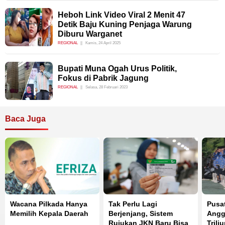
Heboh Link Video Viral 2 Menit 47
Detik Baju Kuning Penjaga Warung
Diburu Warganet
REGIONAL
Kamis, 24 April 2025
Bupati Muna Ogah Urus Politik,
Fokus di Pabrik Jagung
REGIONAL
Selasa, 28 Februari 2023
Baca Juga
Wacana Pilkada Hanya
Tak Perlu Lagi
Pusa
Memilih Kepala Daerah
Berjenjang, Sistem
Angg
Rujukan JKN Baru Bisa
Trili