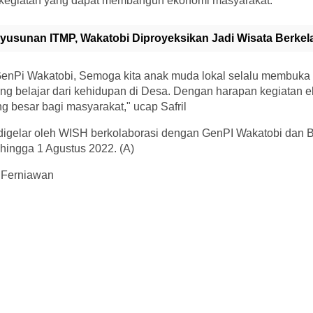
-kegiatan yang dapat membangun ekonomi masyarakat.
yusunan ITMP, Wakatobi Diproyeksikan Jadi Wisata Berkel
GenPi Wakatobi, Semoga kita anak muda lokal selalu membuka
tang belajar dari kehidupan di Desa. Dengan harapan kegiatan ek
 besar bagi masyarakat," ucap Safril
i digelar oleh WISH berkolaborasi dengan GenPI Wakatobi dan
i hingga 1 Agustus 2022. (A)
 Ferniawan