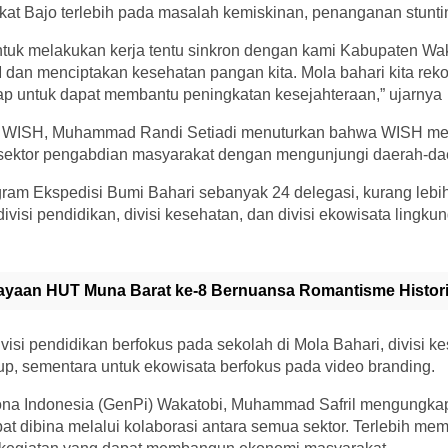
kat Bajo terlebih pada masalah kemiskinan, penanganan stunti
ntuk melakukan kerja tentu sinkron dengan kami Kabupaten Wa
n menciptakan kesehatan pangan kita. Mola bahari kita rek
ap untuk dapat membantu peningkatan kesejahteraan,” ujarnya
tor WISH, Muhammad Randi Setiadi menuturkan bahwa WISH me
sektor pengabdian masyarakat dengan mengunjungi daerah-dae
ogram Ekspedisi Bumi Bahari sebanyak 24 delegasi, kurang lebi
ri divisi pendidikan, divisi kesehatan, dan divisi ekowisata lingku
ayaan HUT Muna Barat ke-8 Bernuansa Romantisme Histori
ivisi pendidikan berfokus pada sekolah di Mola Bahari, divisi k
p, sementara untuk ekowisata berfokus pada video branding.
ona Indonesia (GenPi) Wakatobi, Muhammad Safril mengungk
pat dibina melalui kolaborasi antara semua sektor. Terlebih m