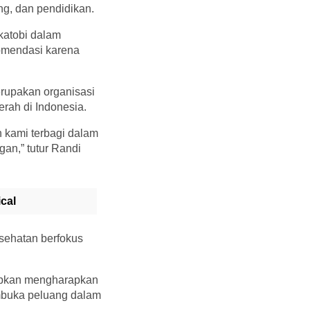
ng, dan pendidikan.
katobi dalam
omendasi karena
rupakan organisasi
rah di Indonesia.
h kami terbagi dalam
ngan,” tutur Randi
cal
esehatan berfokus
apkan mengharapkan
embuka peluang dalam