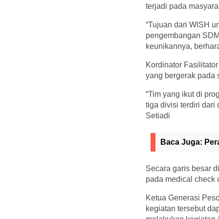
terjadi pada masyara
“Tujuan dari WISH u
pengembangan SDM da
keunikannya, berhar
Kordinator Fasilita
yang bergerak pada 
“Tim yang ikut di pr
tiga divisi terdiri da
Setiadi
Baca Juga:
Per
Secara garis besar d
pada medical check u
Ketua Generasi Pes
kegiatan tersebut da