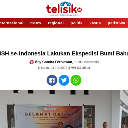
internasional
metro
regional
politik
kasus
peristiwa
ISH se-Indonesia Lakukan Ekspedisi Bumi Baha
Boy Candra Ferniawan
, telisik indonesia
Sabtu, 23 Juli 2022
1437
dilihat