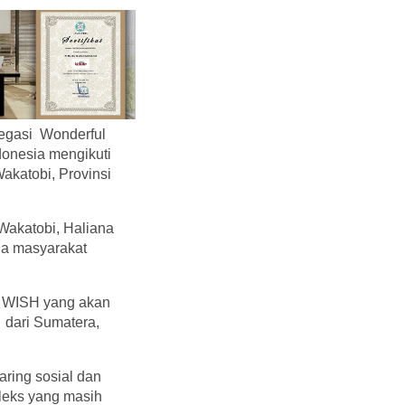
egasi Wonderful
donesia mengikuti
akatobi, Provinsi
 Wakatobi, Haliana
da masyarakat
ri WISH yang akan
 dari Sumatera,
aring sosial dan
leks yang masih