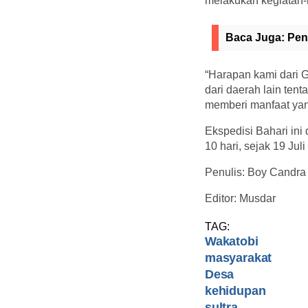
melakukan kegiatan
Baca Juga:
Pen
“Harapan kami dari 
dari daerah lain ten
memberi manfaat yang
Ekspedisi Bahari in
10 hari, sejak 19 Jul
Penulis: Boy Candra
Editor: Musdar
TAG:
Wakatobi
masyarakat
Desa
kehidupan
sultra