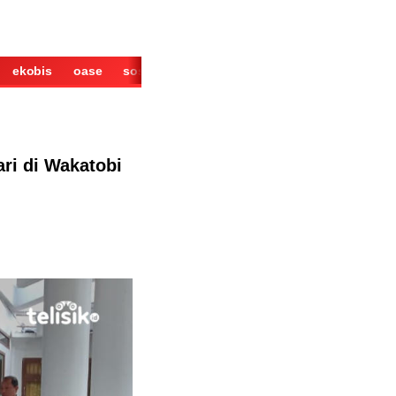
ekobis
oase
sosok
cerita
derita
wisata
kuliner
ri di Wakatobi