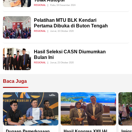
REGIONAL
Rabu, 04 Desember 2024
Pelatihan MTU BLK Kendari
Pertama Dibuka di Buton Tengah
REGIONAL
Jumat, 16 Oktober 2020
Hasil Seleksi CASN Diumumkan
Bulan Ini
REGIONAL
Jumat, 23 Oktober 2020
Baca Juga
Dugaan Pemerkosaan
Hasil Kongres XXII IAI
Imigr