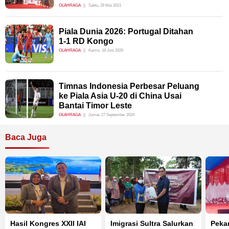
OLAHRAGA
Sabtu, 29 Mei 2021
Piala Dunia 2026: Portugal Ditahan
1-1 RD Kongo
OLAHRAGA
Kamis, 18 Juni 2026
Timnas Indonesia Perbesar Peluang
ke Piala Asia U-20 di China Usai
Bantai Timor Leste
OLAHRAGA
Jumat, 27 September 2024
Baca Juga
Hasil Kongres XXII IAI
Imigrasi Sultra Salurkan
Peka