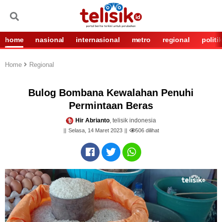
home
nasional
internasional
metro
regional
politi
Home
Regional
Bulog Bombana Kewalahan Penuhi
Permintaan Beras
Hir Abrianto
, telisik indonesia
Selasa, 14 Maret 2023
506
dilihat