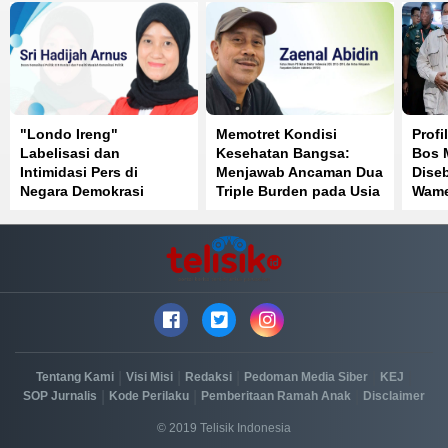
"Londo Ireng"
Memotret Kondisi
Profi
Labelisasi dan
Kesehatan Bangsa:
Bos 
Intimidasi Pers di
Menjawab Ancaman Dua
Diseb
Negara Demokrasi
Triple Burden pada Usia
Wame
ke-81 Kemerdekaan RI
|
|
|
|
|
Tentang Kami
Visi Misi
Redaksi
Pedoman Media Siber
KEJ
|
|
|
SOP Jurnalis
Kode Perilaku
Pemberitaan Ramah Anak
Disclaimer
© 2019 Telisik Indonesia