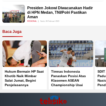
Presiden Jokowi Diwacanakan Hadir
di HPN Medan, TNI/Polri Pastikan
Aman
REGIONAL
Senin, 06 Februari 2023
Baca Juga
Hukum Bermain HP Saat
Timnas Indonesia
SDIT 
Khotib Naik Mimbar
Panaskan Posisi Atas
Padu
Salat Jumat, Begini
Klasemen ASEAN
Nasi
Penjelasannya
Championship Usai
Pend
Bantai Timor Leste 3-0