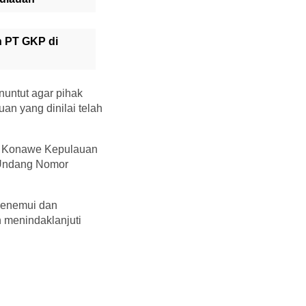
n PT GKP di
untut agar pihak
n yang dinilai telah
D Konawe Kepulauan
g-Undang Nomor
menemui dan
menindaklanjuti