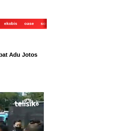
ekobis
oase
sosok
cerita
derita
wisata
kuliner
bat Adu Jotos