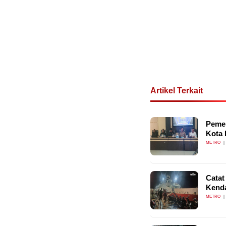
Artikel Terkait
Pemer
Kota 
METRO
Catat
Kenda
METRO