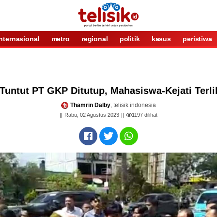
internasional
metro
regional
politik
kasus
peristiwa
Tuntut PT GKP Ditutup, Mahasiswa-Kejati Terli
Thamrin Dalby
, telisik indonesia
Rabu, 02 Agustus 2023
1197
dilihat