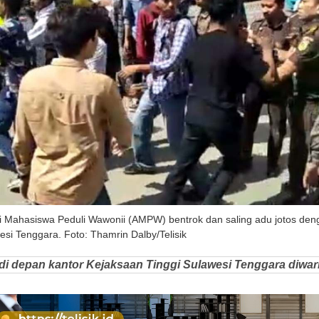
si Mahasiswa Peduli Wawonii (AMPW) bentrok dan saling adu jotos de
esi Tenggara. Foto: Thamrin Dalby/Telisik
di depan kantor Kejaksaan Tinggi Sulawesi Tenggara diwar