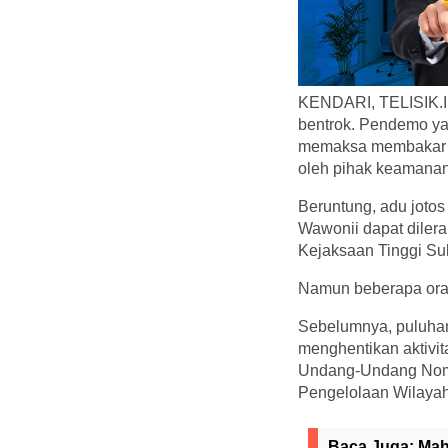
KENDARI, TELISIK.ID
bentrok. Pendemo ya
memaksa membakar ba
oleh pihak keamanan 
Beruntung, adu joto
Wawonii dapat dilera
Kejaksaan Tinggi Su
Namun beberapa orang
Sebelumnya, puluhan
menghentikan aktivi
Undang-Undang Nomo
Pengelolaan Wilayah 
Baca Juga:
Mah