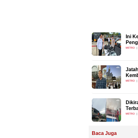
Ini 
Peng
METRO
Jatah
Kemb
METRO
Diki
Terb
METRO
Baca Juga