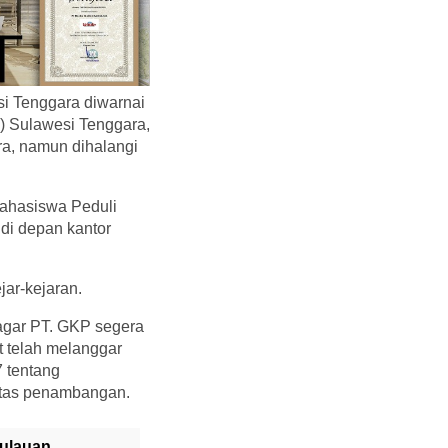
si Tenggara diwarnai
) Sulawesi Tenggara,
a, namun dihalangi
Mahasiswa Peduli
 di depan kantor
jar-kejaran.
agar PT. GKP segera
 telah melanggar
 tentang
vitas penambangan.
ulauan