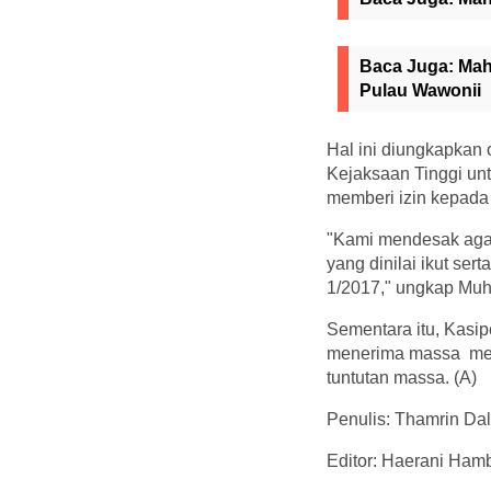
Baca Juga:
Mah
Pulau Wawonii
Hal ini diungkapka
Kejaksaan Tinggi un
memberi izin kepada
"Kami mendesak aga
yang dinilai ikut s
1/2017," ungkap M
Sementara itu, Kasi
menerima massa men
tuntutan massa. (A)
Penulis: Thamrin Da
Editor: Haerani Hamb