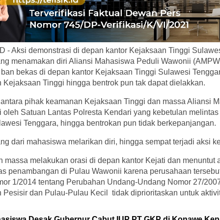
 - Aksi demonstrasi di depan kantor Kejaksaan Tinggi Sulawe
ng menamakan diri Aliansi Mahasiswa Peduli Wawonii (AMPW
n bekas di depan kantor Kejaksaan Tinggi Sulawesi Tenggar
Kejaksaan Tinggi hingga bentrok pun tak dapat dielakkan.
s antara pihak keamanan Kejaksaan Tinggi dan massa Aliansi 
i oleh Satuan Lantas Polresta Kendari yang kebetulan melintas
lawesi Tenggara, hingga bentrokan pun tidak berkepanjangan.
 dari mahasiswa melarikan diri, hingga sempat terjadi aksi ke
 massa melakukan orasi di depan kantor Kejati dan menuntut 
tas penambangan di Pulau Wawonii karena perusahaan tersebut
r 1/2014 tentang Perubahan Undang-Undang Nomor 27/2007
Pesisir dan Pulau-Pulau Kecil tidak diprioritaskan untuk akti
asiswa Desak Gubernur Cabut IUP PT GKP di Konawe Kep