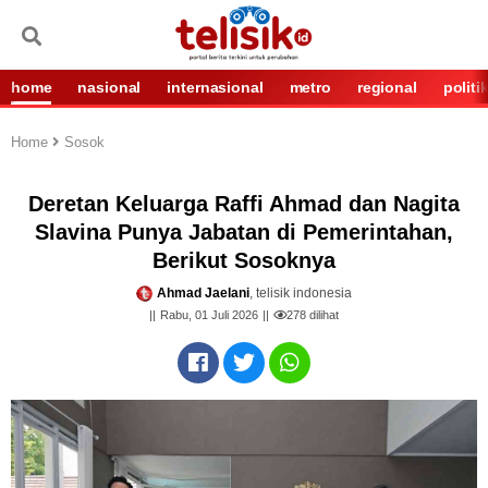
home
nasional
internasional
metro
regional
politi
Home
Sosok
Deretan Keluarga Raffi Ahmad dan Nagita
Slavina Punya Jabatan di Pemerintahan,
Berikut Sosoknya
Ahmad Jaelani
, telisik indonesia
Rabu, 01 Juli 2026
278
dilihat