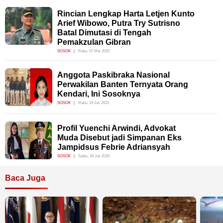
Rincian Lengkap Harta Letjen Kunto
Arief Wibowo, Putra Try Sutrisno
Batal Dimutasi di Tengah
Pemakzulan Gibran
SOSOK
Rabu, 07 Mei 2025
Anggota Paskibraka Nasional
Perwakilan Banten Ternyata Orang
Kendari, Ini Sosoknya
SOSOK
Rabu, 19 Juli 2023
Profil Yuenchi Arwindi, Advokat
Muda Disebut jadi Simpanan Eks
Jampidsus Febrie Adriansyah
SOSOK
Sabtu, 18 Juli 2026
Baca Juga