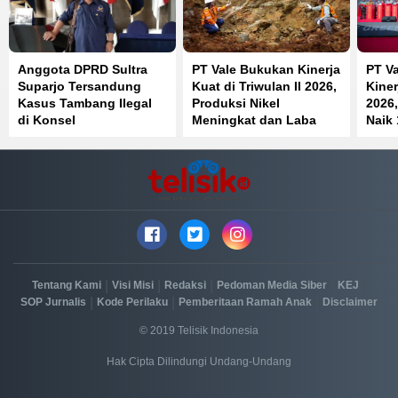
Anggota DPRD Sultra
PT Vale Bukukan Kinerja
PT Va
Suparjo Tersandung
Kuat di Triwulan II 2026,
Kiner
Kasus Tambang Ilegal
Produksi Nikel
2026,
di Konsel
Meningkat dan Laba
Naik 
Melonjak
|
|
|
|
|
Tentang Kami
Visi Misi
Redaksi
Pedoman Media Siber
KEJ
|
|
|
SOP Jurnalis
Kode Perilaku
Pemberitaan Ramah Anak
Disclaimer
© 2019 Telisik Indonesia
Hak Cipta Dilindungi Undang-Undang