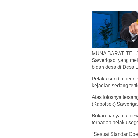
MUNA BARAT, TELISI
Sawerigadi yang mel
bidan desa di Desa L
Pelaku sendiri berin
kejadian sedang ter
Atas lolosnya tersa
(Kapolsek) Sawerigad
Bukan hanya itu, de
terhadap pelaku seg
"Sesuai Standar Oper