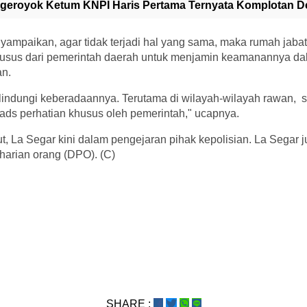
geroyok Ketum KNPI Haris Pertama Ternyata Komplotan De
enyampaikan, agar tidak terjadi hal yang sama, maka rumah jaba
husus dari pemerintah daerah untuk menjamin keamanannya d
an.
ilindungi keberadaannya. Terutama di wilayah-wilayah rawan, 
ds perhatian khusus oleh pemerintah," ucapnya.
ut, La Segar kini dalam pengejaran pihak kepolisian. La Segar j
harian orang (DPO). (C)
SHARE :