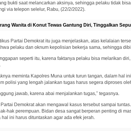
ng bukti saat melancarkan aksinya, sehingga pelaku tidak bisa 
gi via telepon selelur, Rabu, (22/2/2022).
rang Wanita di Konut Tewas Gantung Diri, Tinggalkan Sep
tikus Partai Demokrat itu juga menjelaskan, atas kelalaian ters
wa pelaku dan oknum kepolisian bekerja sama, sehingga dibia
nggapan seperti itu, karena faktanya pelaku bisa melarikan diri
.
ihaknya meminta Kapolres Muna untuk turun tangan, dalam hal i
 polisi yang lengah jalankan tugas harus segera diproses ol
nggung jawab, karena abai menjalankan tugas," tegasnya.
 Partai Demokrat akan mengawal kasus tersebut sampai tuntas
hak-hak perempuan. Bidan desa sangat berperan penting di mas
hal ini harus dituntaskan agar ada efek jerah.