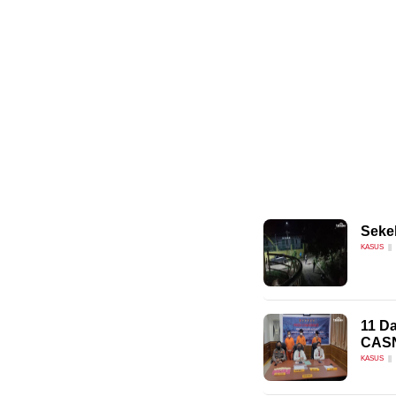
Seke
KASUS
11 Da
CASN
KASUS