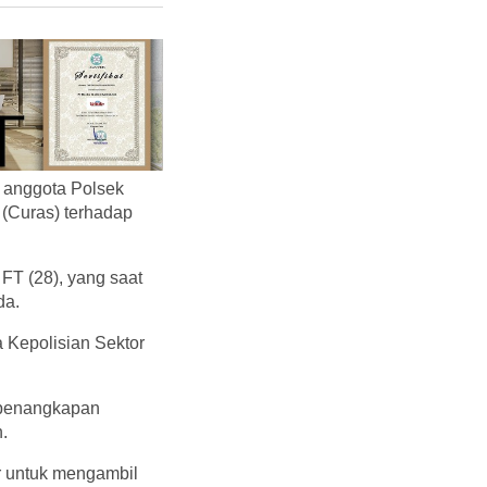
 anggota Polsek
(Curas) terhadap
 FT (28), yang saat
da.
 Kepolisian Sektor
 penangkapan
.
r untuk mengambil