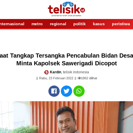
internasional
metro
regional
politik
kasus
peristiwa
 Saat Tangkap Tersangka Pencabulan Bidan De
Minta Kapolsek Sawerigadi Dicopot
Kardin
, telisik indonesia
Rabu, 23 Februari 2022
1862
dilihat