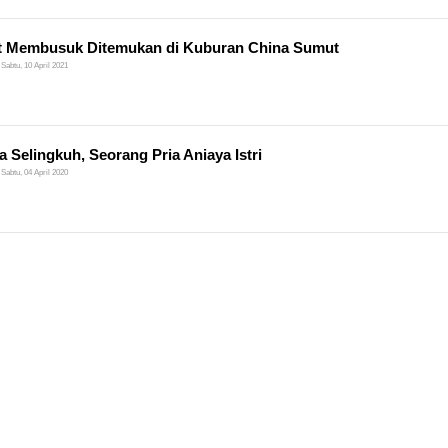
t Membusuk Ditemukan di Kuburan China Sumut
Sabtu, 10 April 2021
a Selingkuh, Seorang Pria Aniaya Istri
Sabtu, 04 April 2020