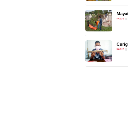
Maya
KASUS
Curig
KASUS