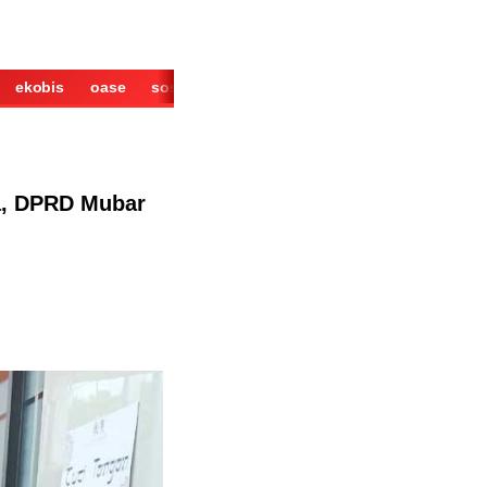
ekobis
oase
sosok
cerita
derita
wisata
kuliner
sa, DPRD Mubar