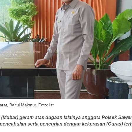
t, Baitul Makmur. Foto: Ist
(Mubar) geram atas dugaan lalainya anggota Polsek Sawer
encabulan serta pencurian dengan kekerasan (Curas) terh