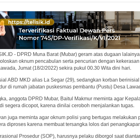
K.ID - DPRD Muna Barat (Mubar) geram atas dugaan lalainya
oloskan oknum pencabulan serta pencurian dengan kekerasan 
awada, Jumat (18/2/2022) sekira pukul 00.30 Wita dini hari.
isial ABD MKD alias La Segar (29), sedangkan korban berinisial
tidur di rumah jabatan puskesmas pembantu (Pustu) Desa Lawa
ngka, anggota DPRD Mubar, Baitul Makmur meminta agar Kepala
i segera dicopot, karena dinilai ceroboh menjalankan tugas.
wan juga meminta agar oknum polisi yang bertugas melakukan
era diproses karena membuat tersangka lolos dari penangkapan
asional Prosedur (SOP), harusnya pelaku diborgol saat dianta