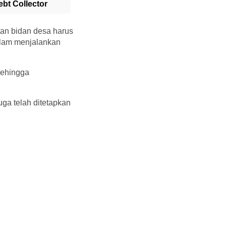
bt Collector
tan bidan desa harus
alam menjalankan
sehingga
uga telah ditetapkan