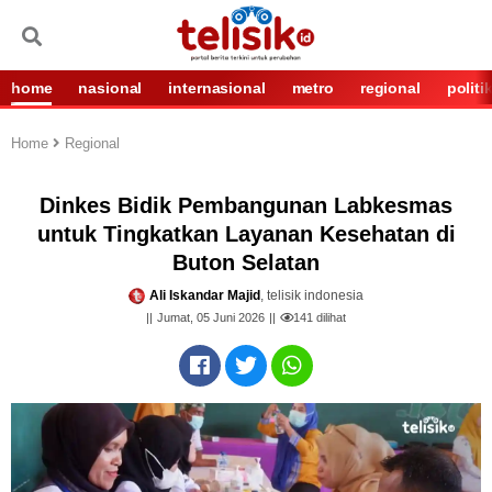
home
nasional
internasional
metro
regional
politi
Home
Regional
Dinkes Bidik Pembangunan Labkesmas
untuk Tingkatkan Layanan Kesehatan di
Buton Selatan
Ali Iskandar Majid
, telisik indonesia
Jumat, 05 Juni 2026
141
dilihat