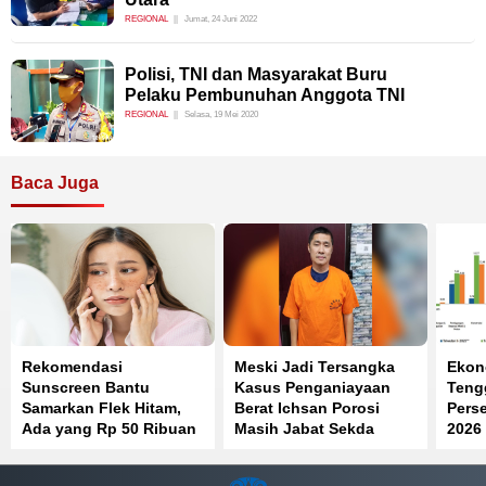
REGIONAL
Jumat, 24 Juni 2022
Polisi, TNI dan Masyarakat Buru
Pelaku Pembunuhan Anggota TNI
REGIONAL
Selasa, 19 Mei 2020
Baca Juga
Rekomendasi
Meski Jadi Tersangka
Ekon
Sunscreen Bantu
Kasus Penganiayaan
Teng
Samarkan Flek Hitam,
Berat Ichsan Porosi
Perse
Ada yang Rp 50 Ribuan
Masih Jabat Sekda
2026
Konawe Selatan