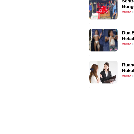
Sentr
Bong
METRO
Dua B
Hebat
METRO
Ruan
Roko
METRO