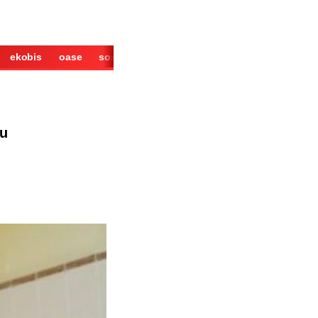
ekobis
oase
sosok
cerita
derita
wisata
kuliner
ru