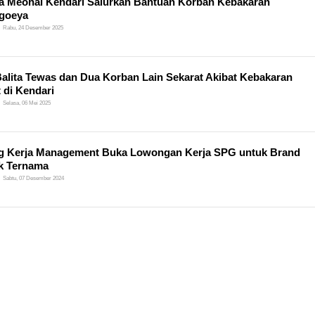
a Meohai Kendari Salurkan Bantuan Korban Kebakaran
goeya
Rabu, 24 Desember 2025
alita Tewas dan Dua Korban Lain Sekarat Akibat Kebakaran
 di Kendari
Selasa, 06 Mei 2025
g Kerja Management Buka Lowongan Kerja SPG untuk Brand
k Ternama
Sabtu, 07 Desember 2024