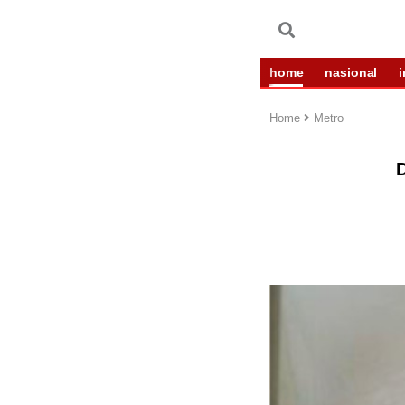
home
nasional
Home
Metro
D