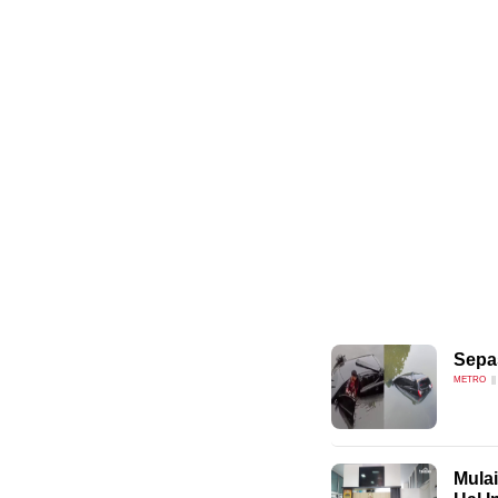
Sepa
METRO
Mula