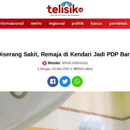
internasional
metro
regional
politik
kasus
peristiwa
iserang Sakit, Remaja di Kendari Jadi PDP Ba
Musdar
, telisik indonesia
Minggu, 03 Mei 2020
6504
dilihat