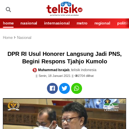
home
nasional
internasional
metro
regional
politi
Home
Nasional
DPR RI Usul Honorer Langsung Jadi PNS,
Begini Respons Tjahjo Kumolo
Muhammad Israjab
, telisik indonesia
Senin, 18 Januari 2021
2704
dilihat