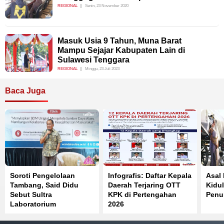
REGIONAL
Senin, 23 November 2020
Masuk Usia 9 Tahun, Muna Barat
Mampu Sejajar Kabupaten Lain di
Sulawesi Tenggara
REGIONAL
Minggu, 23 Juli 2023
Baca Juga
Soroti Pengelolaan
Infografis: Daftar Kepala
Asal
Tambang, Said Didu
Daerah Terjaring OTT
Kidul
Sebut Sultra
KPK di Pertengahan
Penuh
Laboratorium
2026
Pelanggaran Pasal 33
UUD 1945