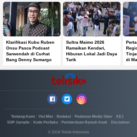
Klarifikasi Kubu Ruben
Sultra Maimo 2026
Perta
Onsu Pasca Podcast
Ramaikan Kendari,
Regi
Sarwendah di Curhat
Hiburan Lokal Jadi Daya
Tinj
Bang Denny Sumargo
Tarik
di Ma
Distr
Berja
|
|
|
|
|
Tentang Kami
Visi Misi
Redaksi
Pedoman Media Siber
KEJ
|
|
|
SOP Jurnalis
Kode Perilaku
Pemberitaan Ramah Anak
Disclaimer
© 2019 Telisik Indonesia