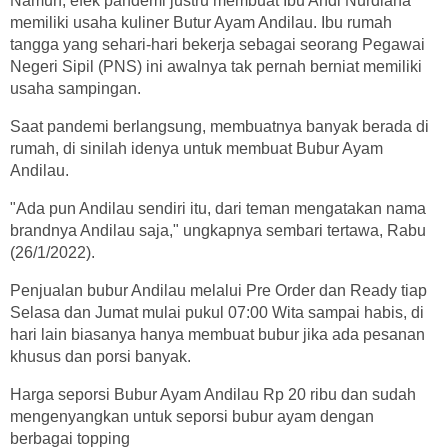
Namun, efek pandemi justru membuat Ibu Andi Nurdiana
memiliki usaha kuliner Butur Ayam Andilau. Ibu rumah
tangga yang sehari-hari bekerja sebagai seorang Pegawai
Negeri Sipil (PNS) ini awalnya tak pernah berniat memiliki
usaha sampingan.
Saat pandemi berlangsung, membuatnya banyak berada di
rumah, di sinilah idenya untuk membuat Bubur Ayam
Andilau.
"Ada pun Andilau sendiri itu, dari teman mengatakan nama
brandnya Andilau saja," ungkapnya sembari tertawa, Rabu
(26/1/2022).
Penjualan bubur Andilau melalui Pre Order dan Ready tiap
Selasa dan Jumat mulai pukul 07:00 Wita sampai habis, di
hari lain biasanya hanya membuat bubur jika ada pesanan
khusus dan porsi banyak.
Harga seporsi Bubur Ayam Andilau Rp 20 ribu dan sudah
mengenyangkan untuk seporsi bubur ayam dengan
berbagai topping