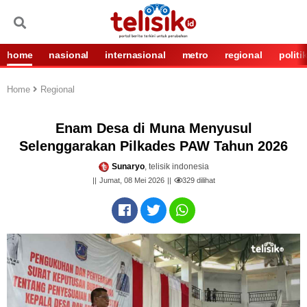
home
nasional
internasional
metro
regional
politi
Home
Regional
Enam Desa di Muna Menyusul
Selenggarakan Pilkades PAW Tahun 2026
Sunaryo
, telisik indonesia
Jumat, 08 Mei 2026
329
dilihat