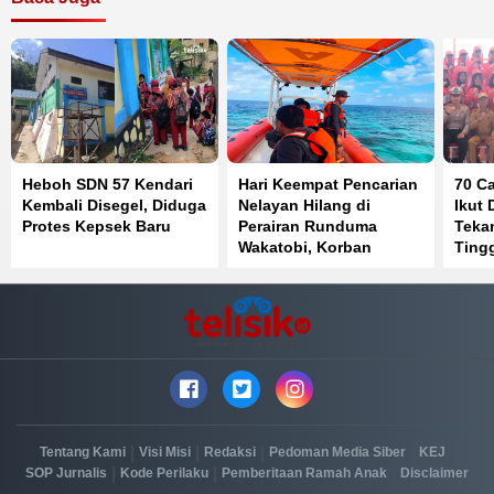
Heboh SDN 57 Kendari
Hari Keempat Pencarian
70 C
Kembali Disegel, Diduga
Nelayan Hilang di
Ikut 
Protes Kepsek Baru
Perairan Runduma
Teka
Wakatobi, Korban
Tingg
Belum Ditemukan
dan 
|
|
|
|
|
Tentang Kami
Visi Misi
Redaksi
Pedoman Media Siber
KEJ
|
|
|
SOP Jurnalis
Kode Perilaku
Pemberitaan Ramah Anak
Disclaimer