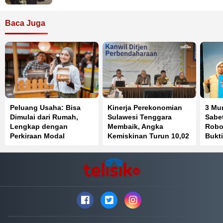
Baca Juga
Peluang Usaha: Bisa
Kinerja Perekonomian
3 Mu
Dimulai dari Rumah,
Sulawesi Tenggara
Sabet
Lengkap dengan
Membaik, Angka
Robot
Perkiraan Modal
Kemiskinan Turun 10,02
Bukti
Persen
Prest