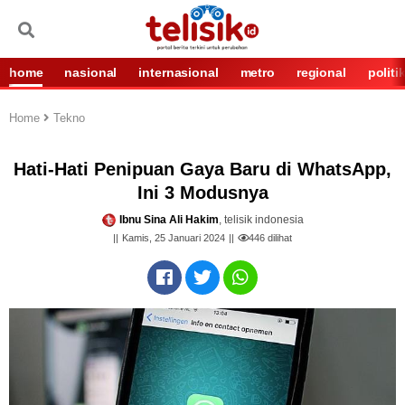
home
nasional
internasional
metro
regional
politi
Home
Tekno
Hati-Hati Penipuan Gaya Baru di WhatsApp,
Ini 3 Modusnya
Ibnu Sina Ali Hakim
, telisik indonesia
Kamis, 25 Januari 2024
446
dilihat