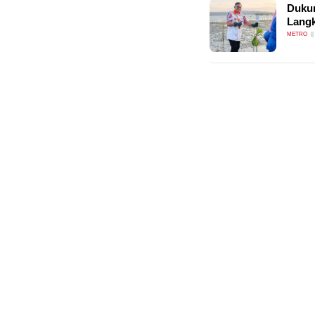
Dukun
Langk
METRO