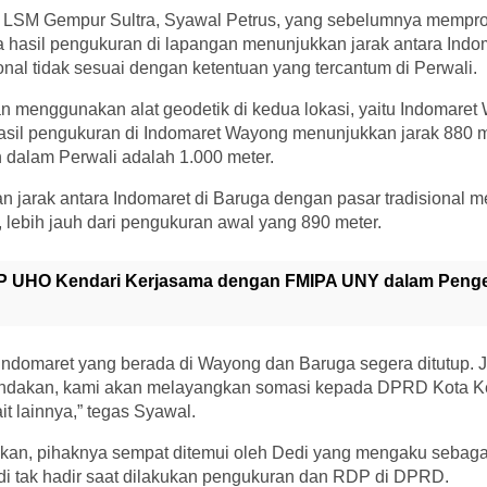
a LSM Gempur Sultra, Syawal Petrus, yang sebelumnya memprot
asil pengukuran di lapangan menunjukkan jarak antara Indo
onal tidak sesuai dengan ketentuan yang tercantum di Perwali.
n menggunakan alat geodetik di kedua lokasi, yaitu Indomare
asil pengukuran di Indomaret Wayong menunjukkan jarak 880 m
n dalam Perwali adalah 1.000 meter.
 jarak antara Indomaret di Baruga dengan pasar tradisional m
, lebih jauh dari pengukuran awal yang 890 meter.
P UHO Kendari Kerjasama dengan FMIPA UNY dalam Pen
Indomaret yang berada di Wayong dan Baruga segera ditutup. J
tindakan, kami akan melayangkan somasi kepada DPRD Kota Ke
it lainnya,” tegas Syawal.
n, pihaknya sempat ditemui oleh Dedi yang mengaku sebagai
 tak hadir saat dilakukan pengukuran dan RDP di DPRD.