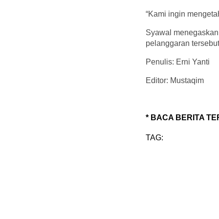
“Kami ingin mengetah
Syawal menegaskan b
pelanggaran tersebu
Penulis: Erni Yanti
Editor: Mustaqim
* BACA BERITA TE
TAG: