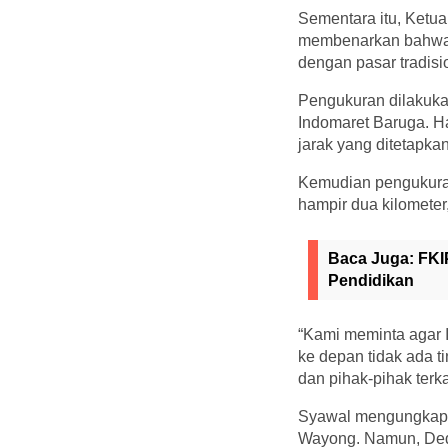
Sementara itu, Ketu
membenarkan bahwa h
dengan pasar tradisi
Pengukuran dilakuka
Indomaret Baruga. H
jarak yang ditetapka
Kemudian pengukuran
hampir dua kilometer
Baca Juga:
FKI
Pendidikan
“Kami meminta agar 
ke depan tidak ada 
dan pihak-pihak terka
Syawal mengungkapka
Wayong. Namun, Dedi