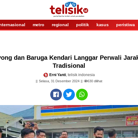
internasional
metro
regional
politik
kasus
peristiwa
ong dan Baruga Kendari Langgar Perwali Jara
Tradisional
Erni Yanti
, telisik indonesia
Selasa, 31 Desember 2024
630
dilihat