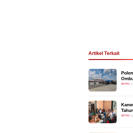
Artikel Terkait
Polem
Ombu
METRO
Kanw
Tahun
METRO