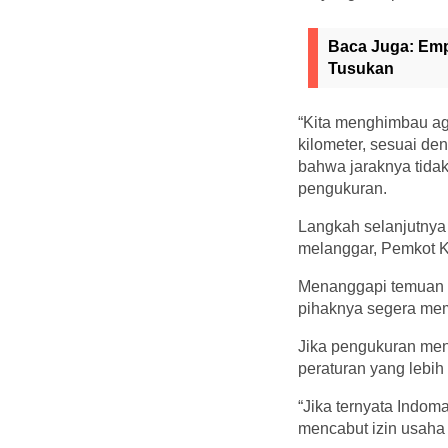
Baca Juga:
Emp
Tusukan
“Kita menghimbau ag
kilometer, sesuai d
bahwa jaraknya tidak
pengukuran.
Langkah selanjutnya 
melanggar, Pemkot K
Menanggapi temuan t
pihaknya segera mem
Jika pengukuran men
peraturan yang lebih
“Jika ternyata Indo
mencabut izin usaha 