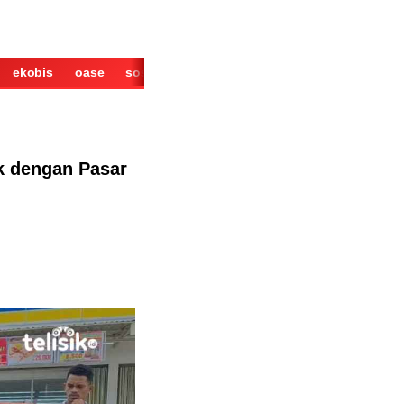
ekobis
oase
sosok
cerita
derita
wisata
kuliner
k dengan Pasar