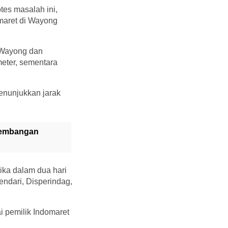
es masalah ini,
maret di Wayong
t Wayong dan
eter, sementara
enunjukkan jarak
gembangan
ika dalam dua hari
ndari, Disperindag,
 pemilik Indomaret