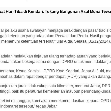
at Hari Tiba di Kendari, Tukang Bangunan Asal Muna Tew
ar pelaku usaha swalayan menjaga jarak dengan pasar tradisio
engan ketentuan yang ada dalam Perwali dan Perda. Hasil pen
 memenuhi ketentuan tersebut,” ujar Alda, Selasa (31/12/2024)
adalah melakukan tinjauan ulang terhadap aturan yang berlaku.
endari akan bekerja sama dengan DPRD untuk menindaklanjuti
ersebut, Ketua Komisi II DPRD Kota Kendari, Jabar Al Jufri,
bahas dalam rapat dengar pendapat (RDP) yang akan datang.
unjukkan jarak tidak cukup satu kilometer, menurut Jabar, DP
 tinggi, baik itu peraturan kementerian maupun perundang-unda
maret ini melanggar, kami akan merekomendasikan kepada OPD t
Indomaret tersebut,” tegas Jabar.