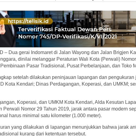
 – Dua gerai Indomaret di Jalan Wayong dan Jalan Brigjen Ka
nggara, dinilai melanggar Peraturan Wali Kota (Perwali) Nomo
n Pembinaan Pasar Tradisional, Pusat Perbelanjaan, dan Toko 
ngkap setelah dilakukan peninjauan lapangan dan pengukuran 
RD Kota Kendari; Dinas Perdagangan, Koperasi, dan UMKM; s
angan, Koperasi, dan UMKM Kota Kendari, Alda Kesutan Lapa
 Perwali Nomor 29 Tahun 2019, jarak antara pasar modern sep
nal harus minimal satu kilometer (1.000 meter).
uran yang dilakukan di lapangan menunjukkan bahwa jarak ant
disional kurang dari ketentuan tersebut.