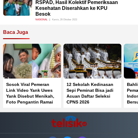
RSPAD, Hasil Kolektif Pemeriksaan
Kesehatan Diserahkan ke KPU
Besok
NASIONAL
Kamis, 26 Oktober 2023
Baca Juga
Sosok Viral Pemeran
12 Sekolah Kedinasan
Bahli
Link Video Yank Uwes
Sepi Peminat Bisa jadi
Pema
Yank Disebut Menikah,
Acuan Daftar Seleksi
Indo
Foto Pengantin Ramai
CPNS 2026
Bersu
Beredar
Peny