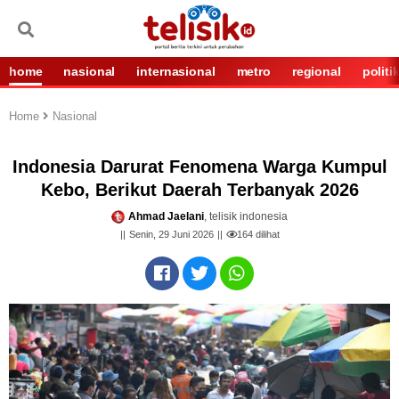
home
nasional
internasional
metro
regional
politi
Home
Nasional
Indonesia Darurat Fenomena Warga Kumpul
Kebo, Berikut Daerah Terbanyak 2026
Ahmad Jaelani
, telisik indonesia
Senin, 29 Juni 2026
164
dilihat