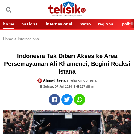
home
nasional
internasional
metro
regional
politi
Home
Internasional
Indonesia Tak Diberi Akses ke Area
Persemayaman Ali Khamenei, Begini Reaksi
Istana
Ahmad Jaelani
, telisik indonesia
Selasa, 07 Juli 2026
177
dilihat