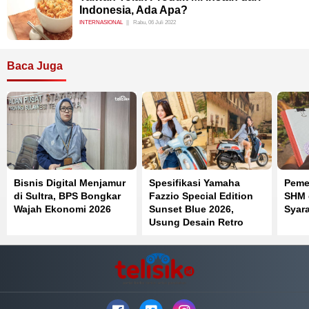
Indonesia, Ada Apa?
INTERNASIONAL
Rabu, 06 Juli 2022
Baca Juga
Bisnis Digital Menjamur
Spesifikasi Yamaha
Peme
di Sultra, BPS Bongkar
Fazzio Special Edition
SHM d
Wajah Ekonomi 2026
Sunset Blue 2026,
Syar
Usung Desain Retro
Summer dan Mesin Blue
Core Hybrid 125 cc