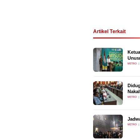
Artikel Terkait
Ketua
Unus
METRO
Didug
Nakal
METRO
Jadwa
METRO