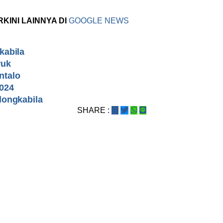
RKINI LAINNYA DI
GOOGLE NEWS
kabila
wuk
ntalo
024
longkabila
SHARE :