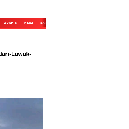
ekobis
oase
sosok
cerita
derita
wisata
kuliner
dari-Luwuk-