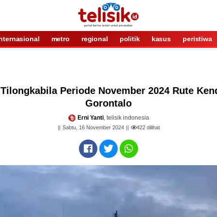
internasional
metro
regional
politik
kasus
peristiwa
Tilongkabila Periode November 2024 Rute Ken
Gorontalo
Erni Yanti
, telisik indonesia
Sabtu, 16 November 2024
422
dilihat