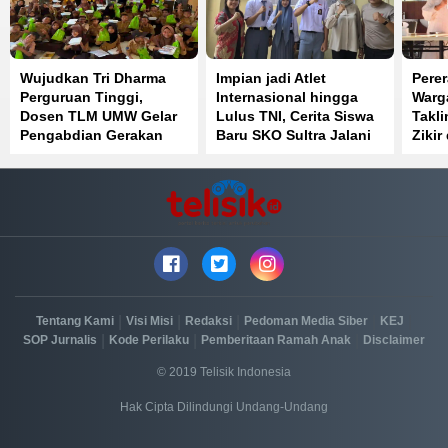
Wujudkan Tri Dharma
Impian jadi Atlet
Perer
Perguruan Tinggi,
Internasional hingga
Warga
Dosen TLM UMW Gelar
Lulus TNI, Cerita Siswa
Takl
Pengabdian Gerakan
Baru SKO Sultra Jalani
Zikir
Lawan Cacing di SDN 1
Latihan Ketat
Kend
Muara Sampara
|
|
|
|
|
Tentang Kami
Visi Misi
Redaksi
Pedoman Media Siber
KEJ
|
|
|
SOP Jurnalis
Kode Perilaku
Pemberitaan Ramah Anak
Disclaimer
© 2019 Telisik Indonesia
Hak Cipta Dilindungi Undang-Undang