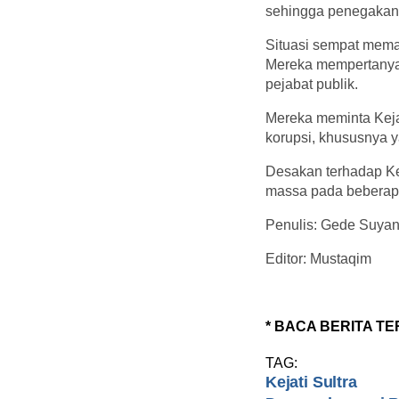
sehingga penegakan h
Situasi sempat mema
Mereka mempertanyak
pejabat publik.
Mereka meminta Kejat
korupsi, khususnya 
Desakan terhadap Ke
massa pada beberapa
Penulis: Gede Suyan
Editor: Mustaqim
* BACA BERITA TE
TAG:
Kejati Sultra