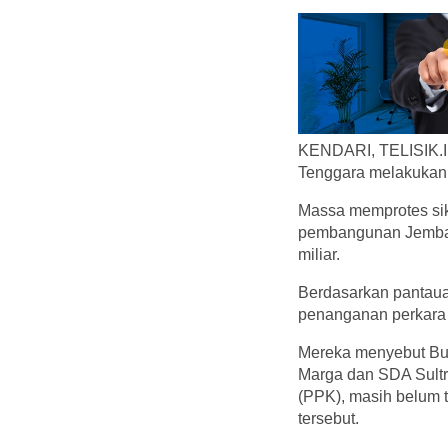
KENDARI, TELISIK.ID
Tenggara melakukan d
Massa memprotes sika
pembangunan Jembatan
miliar.
Berdasarkan pantauan
penanganan perkara k
Mereka menyebut Bup
Marga dan SDA Sult
(PPK), masih belum 
tersebut.