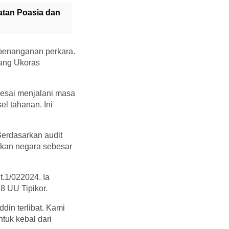
atan Poasia dan
 penanganan perkara.
rang Ukoras
esai menjalani masa
l tahanan. Ini
erdasarkan audit
gikan negara sebesar
.1/022024. Ia
8 UU Tipikor.
in terlibat. Kami
tuk kebal dari