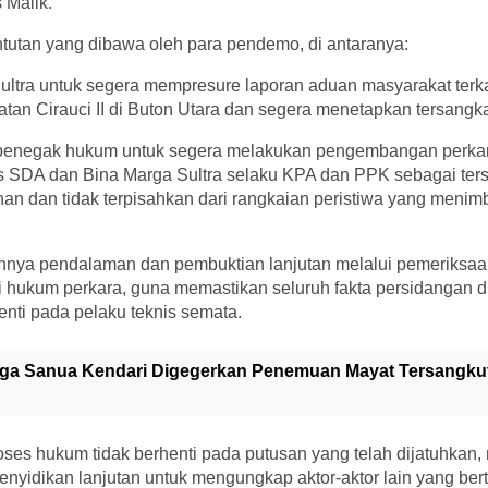
 Malik.
tutan yang dibawa oleh para pendemo, di antaranya:
ultra untuk segera mempresure laporan aduan masyarakat terka
tan Cirauci II di Buton Utara dan segera menetapkan tersangka
 penegak hukum untuk segera melakukan pengembangan perka
 SDA dan Bina Marga Sultra selaku KPA dan PPK sebagai ter
an dan tidak terpisahkan dari rangkaian peristiwa yang menim
annya pendalaman dan pembuktian lanjutan melalui pemeriksaa
 hukum perkara, guna memastikan seluruh fakta persidangan di
henti pada pelaku teknis semata.
ga Sanua Kendari Digegerkan Penemuan Mayat Tersangkut
ses hukum tidak berhenti pada putusan yang telah dijatuhkan,
enyidikan lanjutan untuk mengungkap aktor-aktor lain yang be