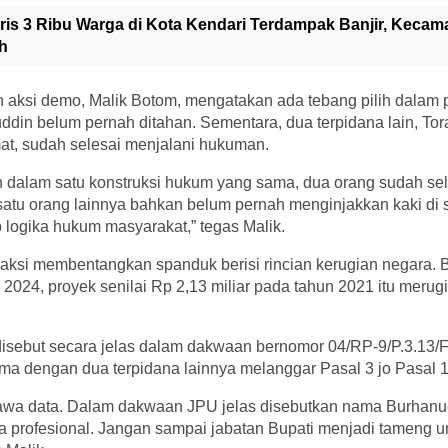
ris 3 Ribu Warga di Kota Kendari Terdampak Banjir, Kecam
h
n aksi demo, Malik Botom, mengatakan ada tebang pilih dalam
ddin belum pernah ditahan. Sementara, dua terpidana lain, To
t, sudah selesai menjalani hukuman.
dalam satu konstruksi hukum yang sama, dua orang sudah sel
atu orang lainnya bahkan belum pernah menginjakkan kaki di se
logika hukum masyarakat,” tegas Malik.
ksi membentangkan spanduk berisi rincian kerugian negara. B
i 2024, proyek senilai Rp 2,13 miliar pada tahun 2021 itu meru
sebut secara jelas dalam dakwaan bernomor 04/RP-9/P.3.13/Ft
a dengan dua terpidana lainnya melanggar Pasal 3 jo Pasal 1
a data. Dalam dakwaan JPU jelas disebutkan nama Burhanudd
ra profesional. Jangan sampai jabatan Bupati menjadi tameng un