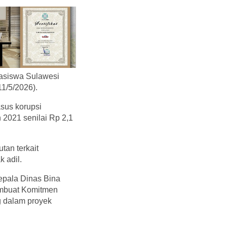
asiswa Sulawesi
11/5/2026).
asus korupsi
 2021 senilai Rp 2,1
tan terkait
 adil.
epala Dinas Bina
embuat Komitmen
g dalam proyek