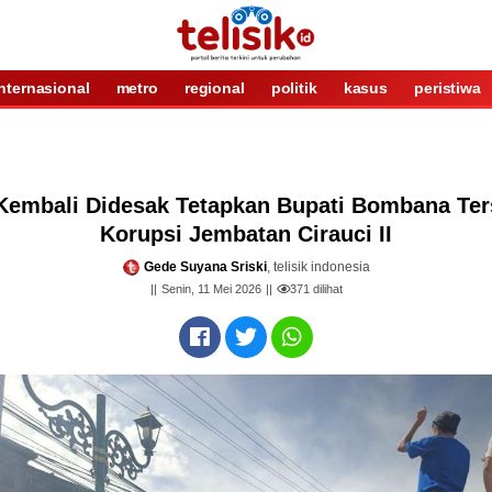
internasional
metro
regional
politik
kasus
peristiwa
a Kembali Didesak Tetapkan Bupati Bombana Te
Korupsi Jembatan Cirauci II
Gede Suyana Sriski
, telisik indonesia
Senin, 11 Mei 2026
371
dilihat