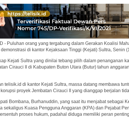
 - Puluhan orang yang tergabung dalam Gerakan Koalisi Mah
emonstrasi di kantor Kejaksaan Tinggi (Kejati) Sultra, Senin (
p Kejati Sultra yang dinilai tebang pilih dalam penanganan k
 Cirauci II di Kabupaten Buton Utara (Butur) tahun anggaran
 telisik.id di kantor Kejati Sultra, massa datang membawa tuntu
orupsi proyek Jembatan Cirauci II yang dianggap berjalan tidak
ati Bombana, Burhanuddin, yang saat itu menjabat sebagai K
ra sekaligus Kuasa Pengguna Anggaran (KPA) dan Pejabat P
tersentuh proses hukum, padahal diduga memiliki peran pentin