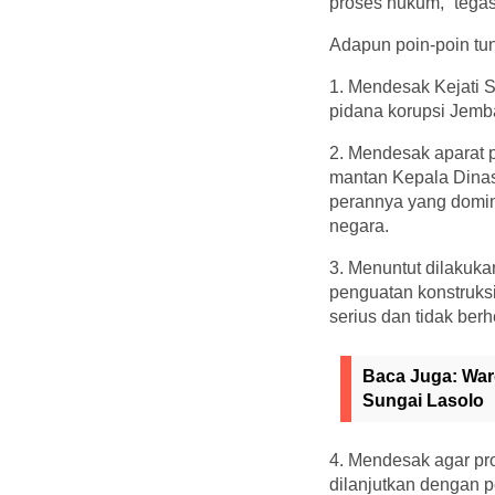
proses hukum,” tegas
Adapun poin-poin tun
1. Mendesak Kejati S
pidana korupsi Jemba
2. Mendesak aparat
mantan Kepala Dinas
perannya yang domin
negara.
3. Menuntut dilakuk
penguatan konstruksi
serius dan tidak ber
Baca Juga:
War
Sungai Lasolo
4. Mendesak agar pro
dilanjutkan dengan p