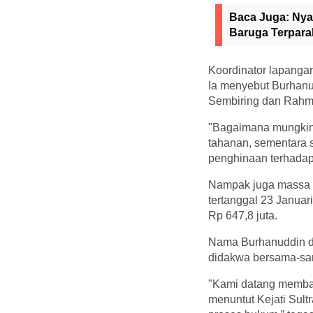
Baca Juga:
Nya
Baruga Terpara
Koordinator lapanga
Ia menyebut Burhanu
Sembiring dan Rahma
"Bagaimana mungkin 
tahanan, sementara s
penghinaan terhadap 
Nampak juga massa a
tertanggal 23 Januar
Rp 647,8 juta.
Nama Burhanuddin di
didakwa bersama-sam
"Kami datang membaw
menuntut Kejati Sult