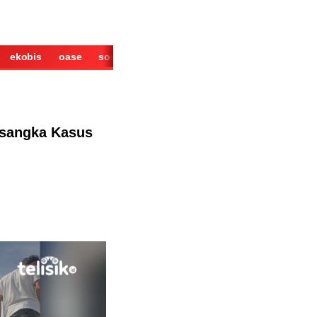
ekobis
oase
sosok
cerita
derita
wisata
kuliner
rsangka Kasus