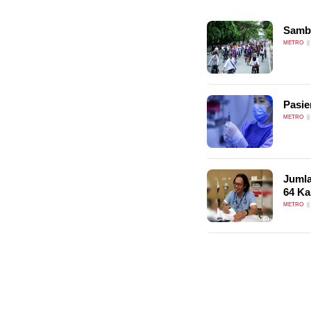
Sambu
METRO
Pasi
METRO
Jumla
64 Ka
METRO