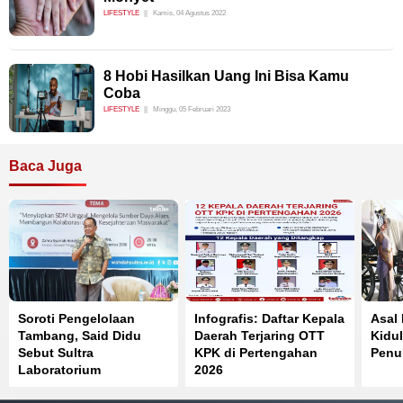
LIFESTYLE
Kamis, 04 Agustus 2022
8 Hobi Hasilkan Uang Ini Bisa Kamu
Coba
LIFESTYLE
Minggu, 05 Februari 2023
Baca Juga
Soroti Pengelolaan
Infografis: Daftar Kepala
Asal
Tambang, Said Didu
Daerah Terjaring OTT
Kidul
Sebut Sultra
KPK di Pertengahan
Penuh
Laboratorium
2026
Pelanggaran Pasal 33