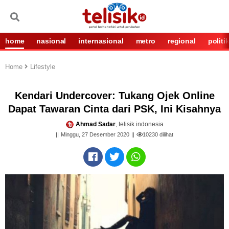
home
nasional
internasional
metro
regional
politi
Home
Lifestyle
Kendari Undercover: Tukang Ojek Online
Dapat Tawaran Cinta dari PSK, Ini Kisahnya
Ahmad Sadar
, telisik indonesia
Minggu, 27 Desember 2020
10230
dilihat