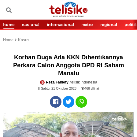
home
nasional
internasional
metro
regional
politi
Home
Kasus
Korban Duga Ada KKN Dihentikannya
Perkara Calon Anggota DPD RI Sabam
Manalu
Reza Fahlefy
, telisik indonesia
Sabtu, 21 Oktober 2023
468
dilihat