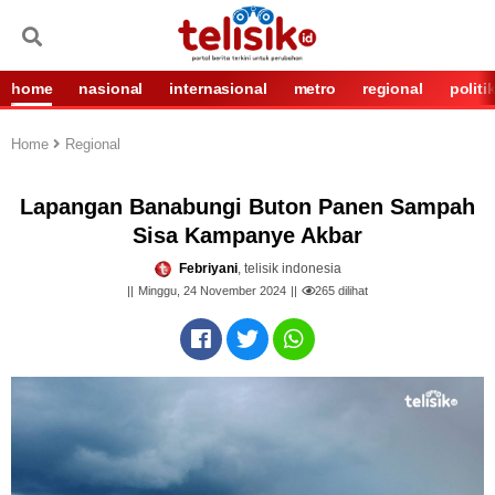
home
nasional
internasional
metro
regional
politi
Home
Regional
Lapangan Banabungi Buton Panen Sampah
Sisa Kampanye Akbar
Febriyani
, telisik indonesia
Minggu, 24 November 2024
265
dilihat