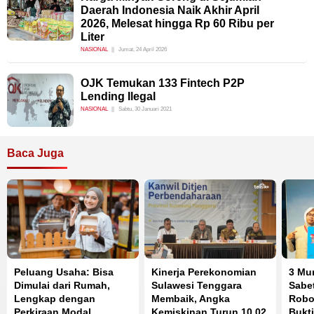
Daerah Indonesia Naik Akhir April
2026, Melesat hingga Rp 60 Ribu per
Liter
NASIONAL
Jumat, 24 April 2026
OJK Temukan 133 Fintech P2P
Lending Ilegal
NASIONAL
Sabtu, 30 Januari 2021
Baca Juga
Peluang Usaha: Bisa
Kinerja Perekonomian
3 Mu
Dimulai dari Rumah,
Sulawesi Tenggara
Sabet
Lengkap dengan
Membaik, Angka
Robot
Perkiraan Modal
Kemiskinan Turun 10,02
Bukti