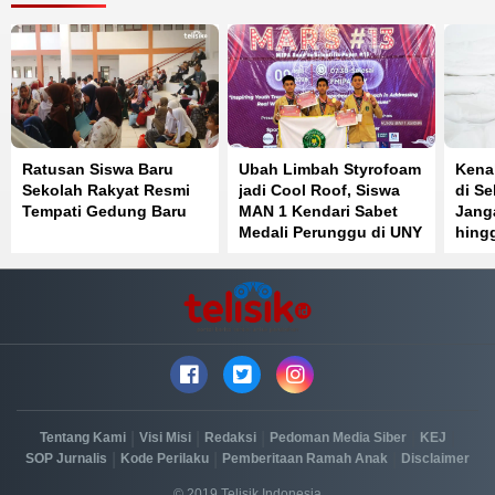
Ratusan Siswa Baru
Ubah Limbah Styrofoam
Kenal
Sekolah Rakyat Resmi
jadi Cool Roof, Siswa
di S
Tempati Gedung Baru
MAN 1 Kendari Sabet
Jang
Medali Perunggu di UNY
hingg
Meng
|
|
|
|
|
Tentang Kami
Visi Misi
Redaksi
Pedoman Media Siber
KEJ
|
|
|
SOP Jurnalis
Kode Perilaku
Pemberitaan Ramah Anak
Disclaimer
© 2019 Telisik Indonesia