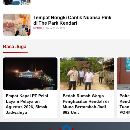
Tempat Nongki Cantik Nuansa Pink
di The Park Kendari
METRO
Sabtu, 20 Mei 2023
Baca Juga
Empat Kapal PT Pelni
Bedah Rumah Warga
Polt
Layani Pelayaran
Penghasilan Rendah di
Kend
Agustus 2026, Simak
Muna Bertambah Jadi
Tuan
Jadwalnya
862 Unit
PORN
Posi