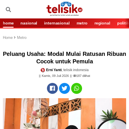
home
nasional
internasional
metro
regional
politi
Home
Metro
Peluang Usaha: Modal Mulai Ratusan Ribuan
Cocok untuk Pemula
Erni Yanti
, telisik indonesia
Kamis, 09 Juli 2026
187
dilihat