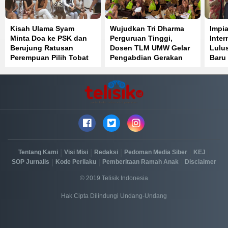
Kisah Ulama Syam
Wujudkan Tri Dharma
Impia
Minta Doa ke PSK dan
Perguruan Tinggi,
Inter
Berujung Ratusan
Dosen TLM UMW Gelar
Lulus
Perempuan Pilih Tobat
Pengabdian Gerakan
Baru 
Lawan Cacing di SDN 1
Latih
Muara Sampara
|
|
|
|
|
Tentang Kami
Visi Misi
Redaksi
Pedoman Media Siber
KEJ
|
|
|
SOP Jurnalis
Kode Perilaku
Pemberitaan Ramah Anak
Disclaimer
© 2019 Telisik Indonesia
Hak Cipta Dilindungi Undang-Undang