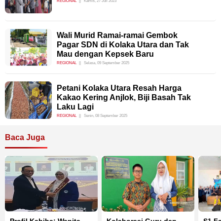
REGIONAL
Kamis, 27 Juli 2023
Wali Murid Ramai-ramai Gembok
Pagar SDN di Kolaka Utara dan Tak
Mau dengan Kepsek Baru
REGIONAL
Selasa, 09 September 2025
Petani Kolaka Utara Resah Harga
Kakao Kering Anjlok, Biji Basah Tak
Laku Lagi
REGIONAL
Senin, 08 September 2025
Baca Juga
Profil Kabiba: Wanita
Kolaborasi Guru dan
S1 F