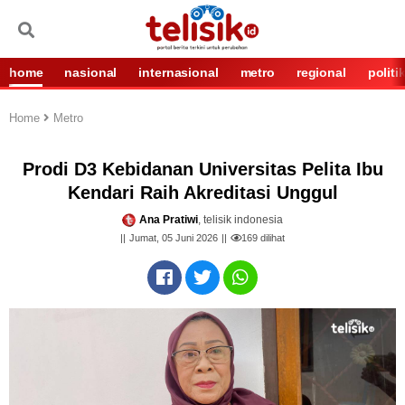
home
nasional
internasional
metro
regional
politi
Home
Metro
Prodi D3 Kebidanan Universitas Pelita Ibu
Kendari Raih Akreditasi Unggul
Ana Pratiwi
, telisik indonesia
Jumat, 05 Juni 2026
169
dilihat