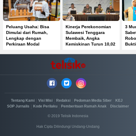
Peluang Usaha: Bisa
Kinerja Perekonomian
3 Mu
Dimulai dari Rumah,
Sulawesi Tenggara
Sabet
Lengkap dengan
Membaik, Angka
Robot
Perkiraan Modal
Kemiskinan Turun 10,02
Bukti
Persen
Prest
|
|
|
|
|
Tentang Kami
Visi Misi
Redaksi
Pedoman Media Siber
KEJ
|
|
|
SOP Jurnalis
Kode Perilaku
Pemberitaan Ramah Anak
Disclaimer
© 2019 Telisik Indonesia
Hak Cipta Dilindungi Undang-Undang