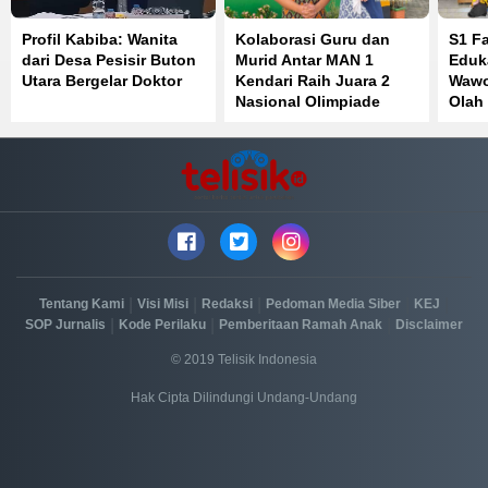
Profil Kabiba: Wanita
Kolaborasi Guru dan
S1 F
dari Desa Pesisir Buton
Murid Antar MAN 1
Eduk
Utara Bergelar Doktor
Kendari Raih Juara 2
Wawo
Nasional Olimpiade
Olah
Bahasa Inggris
Perk
Kese
|
|
|
|
|
Tentang Kami
Visi Misi
Redaksi
Pedoman Media Siber
KEJ
|
|
|
SOP Jurnalis
Kode Perilaku
Pemberitaan Ramah Anak
Disclaimer
© 2019 Telisik Indonesia
Hak Cipta Dilindungi Undang-Undang