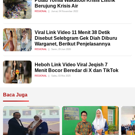
Pulau Tomia Wakatobi Krisis Listrik
Berujung Krisis Air
REGIONAL
Jumat, 04 November 2022
Viral Link Video 11 Menit 38 Detik
Disebut Selebgram Gek Diah Diburu
Warganet, Berikut Penjelasannya
REGIONAL
Senin, 29 Juni 2026
Heboh Link Video Viral Jeqish 7
Menit Bocor Beredar di X dan TikTok
REGIONAL
Sabtu, 03 Mei 2025
Baca Juga