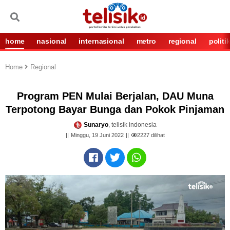
home
nasional
internasional
metro
regional
politi
Home
Regional
Program PEN Mulai Berjalan, DAU Muna
Terpotong Bayar Bunga dan Pokok Pinjaman
Sunaryo
, telisik indonesia
Minggu, 19 Juni 2022
2227
dilihat