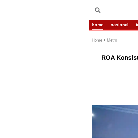
home
nasional
Home
Metro
ROA Konsist