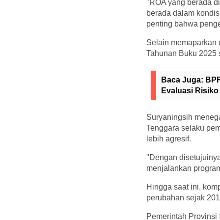
"ROA yang berada di
berada dalam kondisi
penting bahwa pengel
Selain memaparkan c
Tahunan Buku 2025 s
Baca Juga:
BPR
Evaluasi Risiko
Suryaningsih meneg
Tenggara selaku pem
lebih agresif.
"Dengan disetujuinya
menjalankan program 
Hingga saat ini, kom
perubahan sejak 2017,
Pemerintah Provinsi