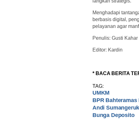
langkah strategis.
Menghadapi tantanga
berbasis digital, pe
pelayanan agar manfa
Penulis: Gusti Kahar
Editor: Kardin
* BACA BERITA TE
TAG:
UMKM
BPR Bahteramas 
Andi Sumangeru
Bunga Deposito