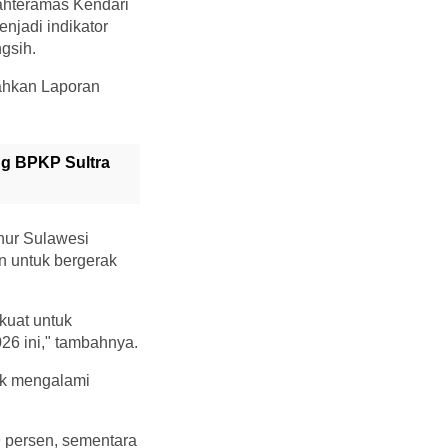
ahteramas Kendari
njadi indikator
gsih.
sahkan Laporan
ng BPKP Sultra
nur Sulawesi
 untuk bergerak
kuat untuk
26 ini," tambahnya.
dak mengalami
 persen, sementara