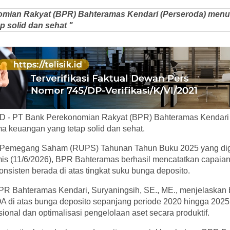
omian Rakyat (BPR) Bahteramas Kendari (Perseroda) menu
 solid dan sehat "
D - PT Bank Perekonomian Rakyat (BPR) Bahteramas Kendari 
a keuangan yang tetap solid dan sehat.
emegang Saham (RUPS) Tahunan Tahun Buku 2025 yang dige
mis (11/6/2026), BPR Bahteramas berhasil mencatatkan capaian
nsisten berada di atas tingkat suku bunga deposito.
PR Bahteramas Kendari, Suryaningsih, SE., ME., menjelaskan
di atas bunga deposito sepanjang periode 2020 hingga 2025
sional dan optimalisasi pengelolaan aset secara produktif.