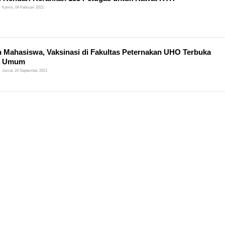
Kamis, 04 Februari 2021
n Mahasiswa, Vaksinasi di Fakultas Peternakan UHO Terbuka
k Umum
Jumat, 24 September 2021