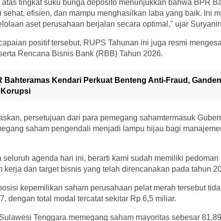
 atas tingkat suku bunga deposito menunjukkan bahwa BPR B
 sehat, efisien, dan mampu menghasilkan laba yang baik. Ini me
olaan aset perusahaan berjalan secara optimal," ujar Suryanin
apaian positif tersebut, RUPS Tahunan ini juga resmi menge
erta Rencana Bisnis Bank (RBB) Tahun 2026.
 Bahteramas Kendari Perkuat Benteng Anti-Fraud, Gande
 Korupsi
askan, persetujuan dari para pemegang sahamtermasuk Guber
egang saham pengendali menjadi lampu hijau bagi manajemen
 seluruh agenda hari ini, berarti kami sudah memiliki pedoman 
kerja dan target bisnis yang telah direncanakan pada tahun 20
posisi kepemilikan saham perusahaan pelat merah tersebut ti
 dengan total modal tercatat sekitar Rp 6,5 miliar.
 Sulawesi Tenggara memegang saham mayoritas sebesar 81,89