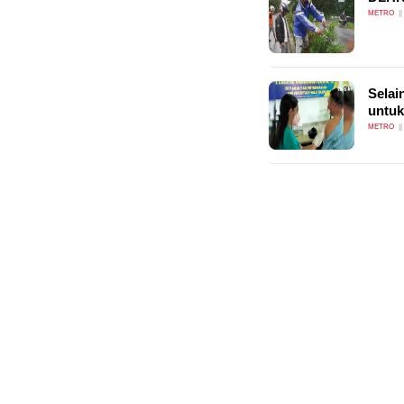
METRO
Selai
untu
METRO