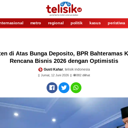
internasional
metro
regional
politik
kasus
peristiwa
en di Atas Bunga Deposito, BPR Bahteramas K
Rencana Bisnis 2026 dengan Optimistis
Gusti Kahar
, telisik indonesia
Jumat, 12 Juni 2026
382
dilihat