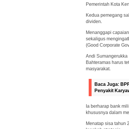
Pemerintah Kota Ken
Kedua pemegang saha
dividen.
Menanggapi capaian 
sekaligus mengingat
(Good Corporate Gov
Andi Sumangerukka m
Bahteramas harus te
masyarakat.
Baca Juga:
BPR
Penyakit Kary
Ia berharap bank mi
khususnya dalam me
Menatap sisa tahun 