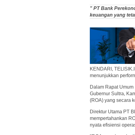
" PT Bank Perekon
keuangan yang tetap
KENDARI, TELISIK.I
menunjukkan perform
Dalam Rapat Umum P
Gubernur Sultra, Ka
(ROA) yang secara ko
Direktur Utama PT B
mempertahankan ROA 
nyata efisiensi opera