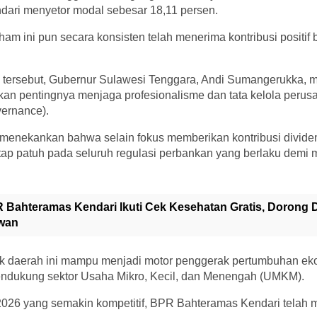
dari menyetor modal sebesar 18,11 persen.
m ini pun secara konsisten telah menerima kontribusi positif
tersebut, Gubernur Sulawesi Tenggara, Andi Sumangerukka, m
kan pentingnya menjaga profesionalisme dan tata kelola perus
ernance).
enekankan bahwa selain fokus memberikan kontribusi divide
tap patuh pada seluruh regulasi perbankan yang berlaku demi
 Bahteramas Kendari Ikuti Cek Kesehatan Gratis, Dorong D
awan
lik daerah ini mampu menjadi motor penggerak pertumbuhan eko
ndukung sektor Usaha Mikro, Kecil, dan Menengah (UMKM).
2026 yang semakin kompetitif, BPR Bahteramas Kendari telah