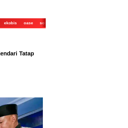
ekobis
oase
sosok
cerita
derita
wisata
kuliner
endari Tatap