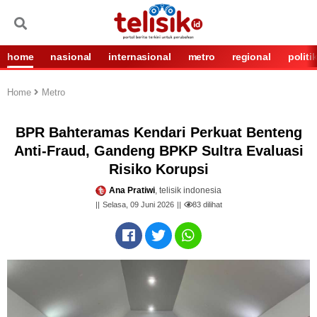
home
nasional
internasional
metro
regional
politi
Home
Metro
BPR Bahteramas Kendari Perkuat Benteng
Anti-Fraud, Gandeng BPKP Sultra Evaluasi
Risiko Korupsi
Ana Pratiwi
, telisik indonesia
Selasa, 09 Juni 2026
83
dilihat