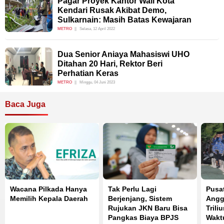
Pagar Proyek Kantor Wali Kota
Kendari Rusak Akibat Demo,
Sulkarnain: Masih Batas Kewajaran
METRO
Selasa, 12 April 2022
Dua Senior Aniaya Mahasiswi UHO
Ditahan 20 Hari, Rektor Beri
Perhatian Keras
METRO
Minggu, 04 Juni 2023
Baca Juga
Wacana Pilkada Hanya
Tak Perlu Lagi
Pusa
Memilih Kepala Daerah
Berjenjang, Sistem
Angg
Rujukan JKN Baru Bisa
Trili
Pangkas Biaya BPJS
Wakt