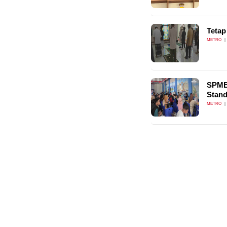
Tetap
METRO
SPMB 
Stand
METRO