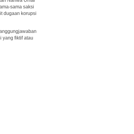
waan Nahwa Umar
sama-sama saksi
ait dugaan korupsi
rtanggungjawaban
yang fiktif atau