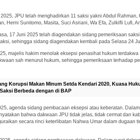
 2025, JPU telah menghadirkan 11 saksi yakni Abdul Rahman,
an, Herni Sunitomo, Masita, Suci Asriani, Wa Efa, Zulkifli Lufi, A
sa, 17 Juni 2025 telah diagendakan sidang pemeriksaan saks
aksi, sehingga sidang diagendakan kembali pada Selasa 24 Ju
25, majelis hakim menolak eksepsi penasihat hukum terdakwa
akwaan sah menurut hukum, sehingga pemeriksaan terhadap p
ang Korupsi Makan Minum Setda Kendari 2020, Kuasa Hu
Saksi Berbeda dengan di BAP
025, agenda sidang pembacaan eksepsi atau keberatan. Dalam 
yatakan bahwa dakwaan JPU tidak jelas, tidak cermat dan ka
raikan secara rinci keterlibatan Nahwa Umar dalam dugaan t