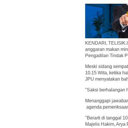
KENDARI, TELISIK.ID
anggaran makan minu
Pengadilan Tindak Pi
Meski sidang sempat 
10.15 Wita, ketika 
JPU menyatakan bahw
"Saksi berhalangan h
Menanggapi jawaban 
agenda pemeriksaan 
"Berarti di tanggal 1
Majelis Hakim, Arya 