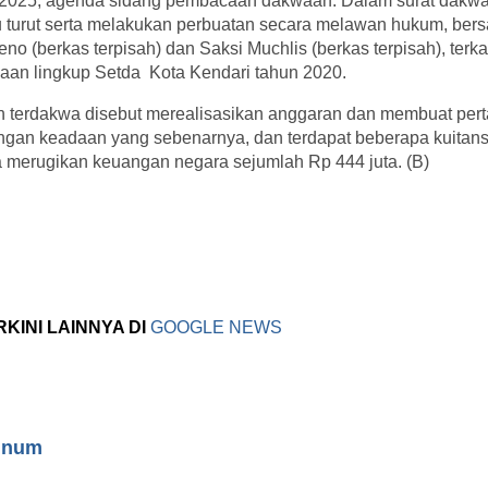
 2025, agenda sidang pembacaan dakwaan. Dalam surat dak
u turut serta melakukan perbuatan secara melawan hukum, ber
eno (berkas terpisah) dan Saksi Muchlis (berkas terpisah), terk
iaan lingkup Setda Kota Kendari tahun 2020.
n terdakwa disebut merealisasikan anggaran dan membuat pe
ngan keadaan yang sebenarnya, dan terdapat beberapa kuitansi 
a merugikan keuangan negara sejumlah Rp 444 juta. (B)
RKINI LAINNYA DI
GOOGLE NEWS
inum