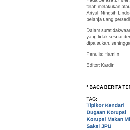
Pada Selasa 27 Mei
telah melakukan ata
Ariyuli Ningsih Lindo
belanja uang persed
Dalam surat dakwaa
yang tidak sesuai de
dipalsukan, sehingg
Penulis: Hamlin
Editor: Kardin
* BACA BERITA TE
TAG:
Tipikor Kendari
Dugaan Korupsi
Korupsi Makan M
Saksi JPU