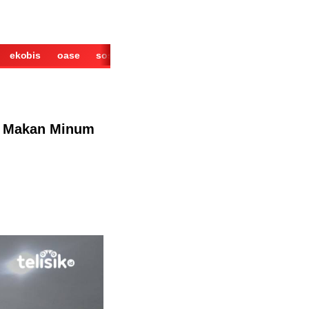
ekobis
oase
sosok
cerita
derita
wisata
kuliner
si Makan Minum