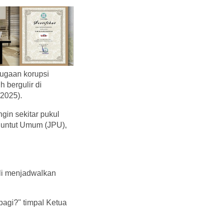
ugaan korupsi
 bergulir di
/2025).
gin sekitar pukul
nuntut Umum (JPU),
li menjadwalkan
 pagi?" timpal Ketua