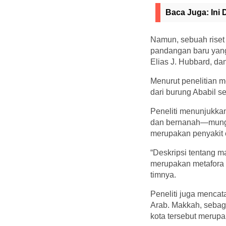
Baca Juga:
Ini
Namun, sebuah riset 
pandangan baru yang 
Elias J. Hubbard, dan
Menurut penelitian 
dari burung Ababil s
Peneliti menunjukka
dan bernanah—mungki
merupakan penyakit e
“Deskripsi tentang m
merupakan metafora u
timnya.
Peneliti juga mencat
Arab. Makkah, sebag
kota tersebut merup