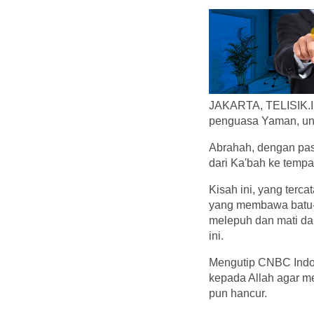
JAKARTA, TELISIK.ID
penguasa Yaman, un
Abrahah, dengan pas
dari Ka'bah ke temp
Kisah ini, yang terc
yang membawa batu-
melepuh dan mati da
ini.
Mengutip CNBC Indone
kepada Allah agar m
pun hancur.