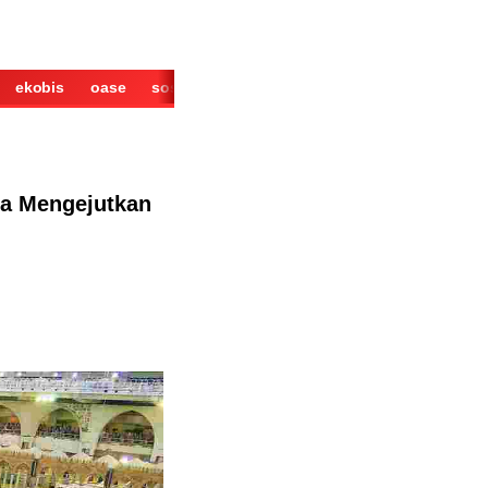
ekobis
oase
sosok
cerita
derita
wisata
kuliner
ta Mengejutkan