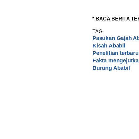
* BACA BERITA TE
TAG:
Pasukan Gajah A
Kisah Ababil
Penelitian terbaru
Fakta mengejutk
Burung Ababil