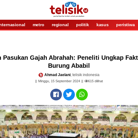
internasional
metro
regional
politik
kasus
peristiwa
ah Pasukan Gajah Abrahah: Peneliti Ungkap Fak
Burung Ababil
Ahmad Jaelani
, telisik indonesia
Minggu, 15 September 2024
615
dilihat