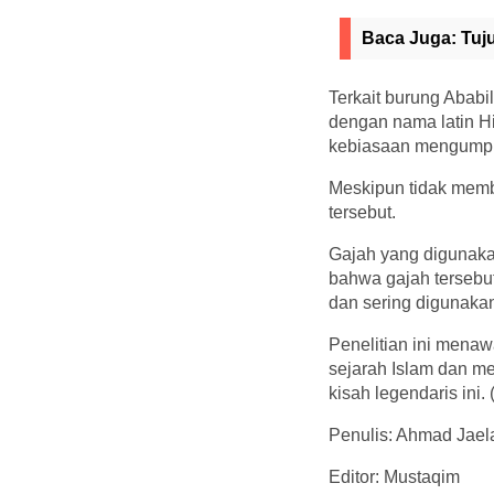
Baca Juga:
Tuj
Terkait burung Ababi
dengan nama latin Hi
kebiasaan mengumpul
Meskipun tidak memb
tersebut.
Gajah yang digunakan
bahwa gajah tersebut
dan sering digunaka
Penelitian ini menaw
sejarah Islam dan m
kisah legendaris ini. 
Penulis: Ahmad Jael
Editor: Mustaqim