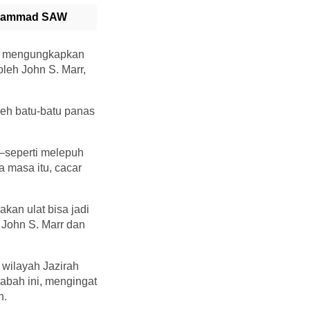
Muhammad SAW
ant mengungkapkan
oleh John S. Marr,
leh batu-batu panas
—seperti melepuh
 masa itu, cacar
kan ulat bisa jadi
 John S. Marr dan
 wilayah Jazirah
abah ini, mengingat
h.