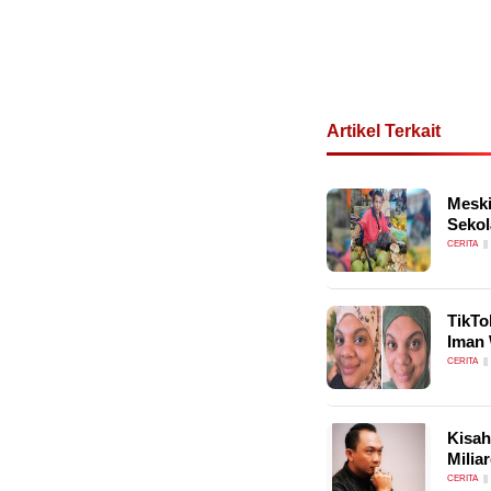
Artikel Terkait
Meski
Sekol
CERITA
TikTo
Iman
CERITA
Kisah
Milia
CERITA