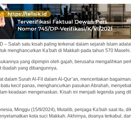
 – Salah satu kisah paling terkenal dalam sejarah Islam adal
tuk menghancurkan Ka'bah di Makkah pada tahun 570 Masehi.
ukannya yang dipimpin oleh gajah, berusaha mengalihkan perh
at ibadah yang dibangunnya.
atat dalam Surah Al-Fil dalam Al-Qur’an, menceritakan bagaiman
batu kecil panas, menghancurkan pasukan Abrahah, menyeba
lam keadaan mengenaskan. Kisah ini menjadi legenda yang dih
sia, Minggu (15/9/2024), Mutalib, penjaga Ka'bah saat itu, di
enyelamatkan kota suci Makkah. Akhirnya, doanya terkabul, d