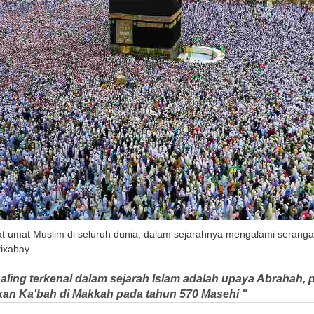
t umat Muslim di seluruh dunia, dalam sejarahnya mengalami seranga
Pixabay
paling terkenal dalam sejarah Islam adalah upaya Abrahah
an Ka'bah di Makkah pada tahun 570 Masehi "