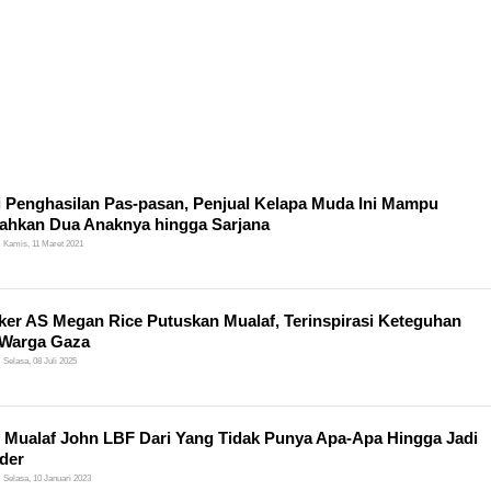
 Penghasilan Pas-pasan, Penjual Kelapa Muda Ini Mampu
ahkan Dua Anaknya hingga Sarjana
Kamis, 11 Maret 2021
ker AS Megan Rice Putuskan Mualaf, Terinspirasi Keteguhan
 Warga Gaza
Selasa, 08 Juli 2025
 Mualaf John LBF Dari Yang Tidak Punya Apa-Apa Hingga Jadi
rder
Selasa, 10 Januari 2023