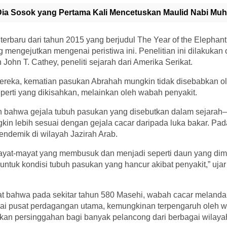
 Dia Sosok yang Pertama Kali Mencetuskan Maulid Nabi 
terbaru dari tahun 2015 yang berjudul The Year of the Eleph
mengejutkan mengenai peristiwa ini. Penelitian ini dilakukan 
 John T. Cathey, peneliti sejarah dari Amerika Serikat.
mereka, kematian pasukan Abrahah mungkin tidak disebabkan o
eperti yang dikisahkan, melainkan oleh wabah penyakit.
n bahwa gejala tubuh pasukan yang disebutkan dalam sejarah
n lebih sesuai dengan gejala cacar daripada luka bakar. Pada
ndemik di wilayah Jazirah Arab.
ayat-mayat yang membusuk dan menjadi seperti daun yang dima
ntuk kondisi tubuh pasukan yang hancur akibat penyakit,” ujar
at bahwa pada sekitar tahun 580 Masehi, wabah cacar melanda
ai pusat perdagangan utama, kemungkinan terpengaruh oleh w
akan persinggahan bagi banyak pelancong dari berbagai wilaya