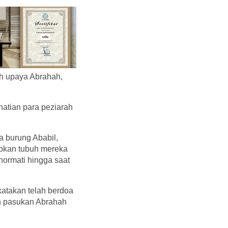
ah upaya Abrahah,
atian para peziarah
a burung Ababil,
bkan tubuh mereka
ormati hingga saat
katakan telah berdoa
an pasukan Abrahah