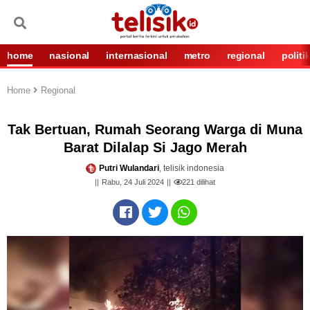
home
nasional
internasional
metro
regional
politi
Home
Regional
Tak Bertuan, Rumah Seorang Warga di Muna
Barat Dilalap Si Jago Merah
Putri Wulandari
, telisik indonesia
Rabu, 24 Juli 2024
221
dilihat