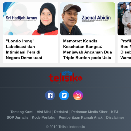
"Londo Ireng"
Memotret Kondisi
Profi
Labelisasi dan
Kesehatan Bangsa:
Bos 
Intimidasi Pers di
Menjawab Ancaman Dua
Diseb
Negara Demokrasi
Triple Burden pada Usia
Wame
ke-81 Kemerdekaan RI
|
|
|
|
|
Tentang Kami
Visi Misi
Redaksi
Pedoman Media Siber
KEJ
|
|
|
SOP Jurnalis
Kode Perilaku
Pemberitaan Ramah Anak
Disclaimer
© 2019 Telisik Indonesia