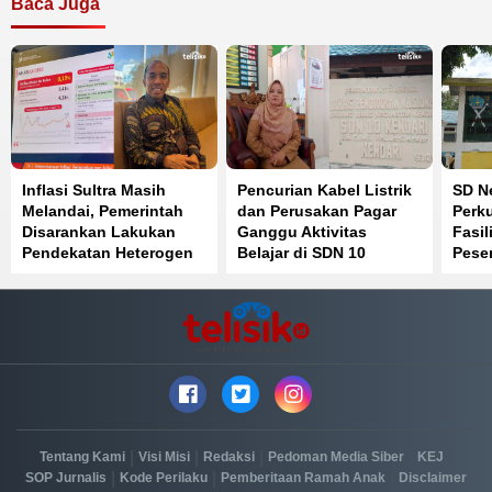
Baca Juga
Inflasi Sultra Masih
Pencurian Kabel Listrik
SD Ne
Melandai, Pemerintah
dan Perusakan Pagar
Perku
Disarankan Lakukan
Ganggu Aktivitas
Fasil
Pendekatan Heterogen
Belajar di SDN 10
Peser
Kendari
Sain
|
|
|
|
|
Tentang Kami
Visi Misi
Redaksi
Pedoman Media Siber
KEJ
|
|
|
SOP Jurnalis
Kode Perilaku
Pemberitaan Ramah Anak
Disclaimer