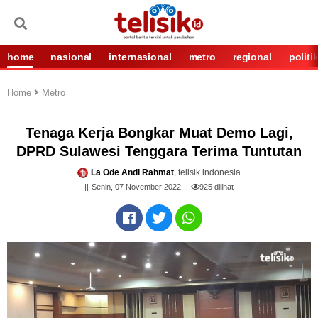
home
nasional
internasional
metro
regional
politi
Home
Metro
Tenaga Kerja Bongkar Muat Demo Lagi,
DPRD Sulawesi Tenggara Terima Tuntutan
La Ode Andi Rahmat
, telisik indonesia
Senin, 07 November 2022
925
dilihat