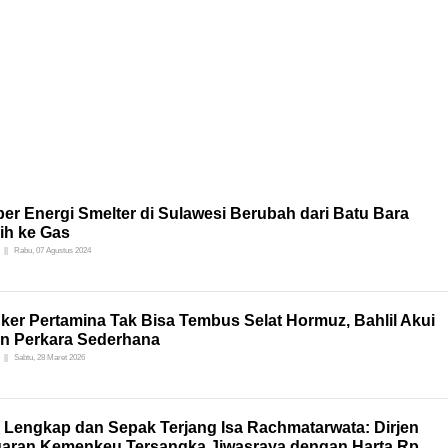
er Energi Smelter di Sulawesi Berubah dari Batu Bara
ih ke Gas
Rabu, 07 Agustus 2024
ker Pertamina Tak Bisa Tembus Selat Hormuz, Bahlil Akui
n Perkara Sederhana
Sabtu, 28 Maret 2026
l Lengkap dan Sepak Terjang Isa Rachmatarwata: Dirjen
aran Kemenkeu Tersangka Jiwasraya dengan Harta Rp