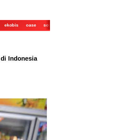
ekobis
oase
sosok
cerita
derita
wisata
kuliner
di Indonesia