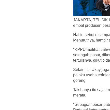
JAKARTA, TELISIK.ID
empat produsen besa
Hal tersebut disamp
Menurutnya, hampir 
"KPPU melihat bahwa 
setengah pasar, dik
tertulisnya, dikutip 
Selain itu, Ukay jug
pelaku usaha terint
goreng.
Tak hanya itu saja, 
merata.
"Sebagian besar pabr
Padahal ketergantun