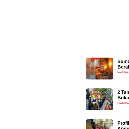
Sumb
Beral
NASIONAL
2 Tan
Buka
NASIONAL
Profi
Angg