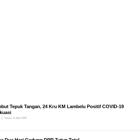
but Tepuk Tangan, 24 Kru KM Lambelu Positif COVID-19
kuasi
Selasa, 21 April 2020
a Dua Hari Gedung DPR Tutup Total