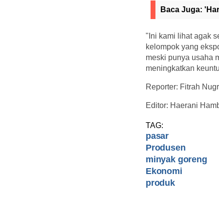
Baca Juga:
'Ha
"Ini kami lihat agak
kelompok yang ekspo
meski punya usaha m
meningkatkan keuntu
Reporter: Fitrah Nug
Editor: Haerani Ham
TAG:
pasar
Produsen
minyak goreng
Ekonomi
produk