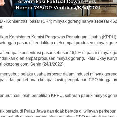
 - Konsentrasi pasar (CR4) minyak goreng hanya sebesar 46,5
r.
aikan Komisioner Komisi Pengawas Persaingan Usaha (KPPU),
setengah pasar, dikendalikan oleh empat produsen minyak gore
terdapat konsentrasi pasar sebesar 46,5% di pasar minyak go
endalikan oleh empat produsen minyak goreng," kata Ukay Kary
dari okezone.com, Senin (24/1/2022).
a menyebut, pelaku usaha terbesar dalam industri minyak gore
egrasi dari perkebunan kelapa sawit, pengolahan CPO hingga p
menurut hasil olah penelitian KPPU, sebaran pabrik minyak goren
ik berada di Pulau Jawa dan tidak berada di wilayah perkebun
gan pabrik minyak goreng akan pasokan CPO menjadi sangat be