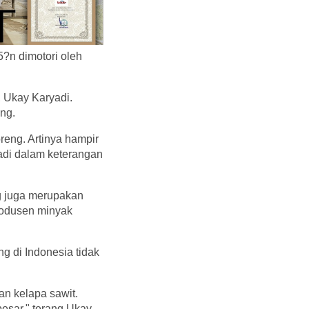
?n dimotori oleh
 Ukay Karyadi.
ng.
reng. Artinya hampir
adi dalam keterangan
ng juga merupakan
rodusen minyak
g di Indonesia tidak
an kelapa sawit.
sar," terang Ukay.