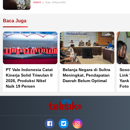
KASUS
Rabu, 16 Maret 2022
Baca Juga
PT Vale Indonesia Catat
Belanja Negara di Sultra
Soso
Kinerja Solid Triwulan II
Meningkat, Pendapatan
Link
2026, Produksi Nikel
Daerah Belum Optimal
Yank
Naik 19 Persen
Foto
Bere