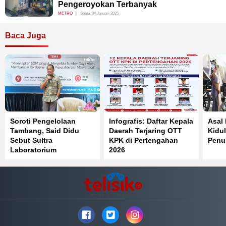
Pengeroyokan Terbanyak
METRO
Sabtu, 04 Januari 2025
Baca Juga
Soroti Pengelolaan
Infografis: Daftar Kepala
Asal
Tambang, Said Didu
Daerah Terjaring OTT
Kidul
Sebut Sultra
KPK di Pertengahan
Penuh
Laboratorium
2026
Pelanggaran Pasal 33
UUD 1945