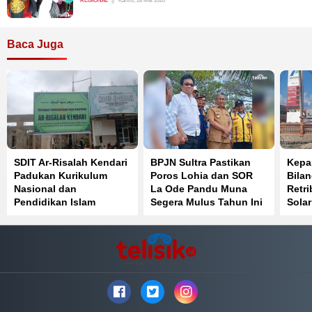
REGIONAL
Kamis, 28 Mei 2020
Baca Juga
SDIT Ar-Risalah Kendari
BPJN Sultra Pastikan
Kepa
Padukan Kurikulum
Poros Lohia dan SOR
Bila
Nasional dan
La Ode Pandu Muna
Retri
Pendidikan Islam
Segera Mulus Tahun Ini
Solar
Fakt