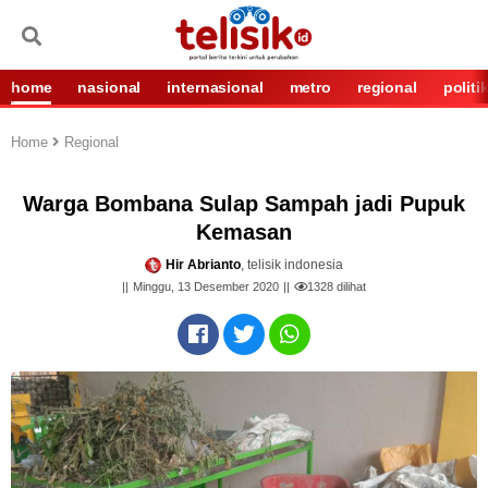
home
nasional
internasional
metro
regional
politi
Home
Regional
Warga Bombana Sulap Sampah jadi Pupuk
Kemasan
Hir Abrianto
, telisik indonesia
Minggu, 13 Desember 2020
1328
dilihat