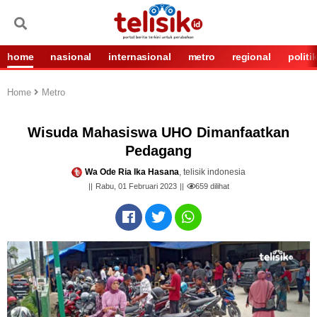
home
nasional
internasional
metro
regional
politi
Home
Metro
Wisuda Mahasiswa UHO Dimanfaatkan
Pedagang
Wa Ode Ria Ika Hasana
, telisik indonesia
Rabu, 01 Februari 2023
659
dilihat