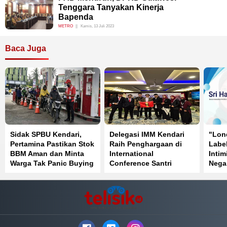
Tenggara Tanyakan Kinerja
Bapenda
METRO
Kamis, 13 Juli 2023
Baca Juga
Sidak SPBU Kendari,
Delegasi IMM Kendari
"Lon
Pertamina Pastikan Stok
Raih Penghargaan di
Label
BBM Aman dan Minta
International
Intim
Warga Tak Panic Buying
Conference Santri
Nega
Mendunia Batch 6