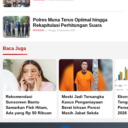
Polres Muna Terus Optimal hingga
Rekapitulasi Perhitungan Suara
REGIONAL
Minggu, 13 Desember 2020
Baca Juga
Rekomendasi
Meski Jadi Tersangka
Ekon
Sunscreen Bantu
Kasus Penganiayaan
Teng
Samarkan Flek Hitam,
Berat Ichsan Porosi
Perse
Ada yang Rp 50 Ribuan
Masih Jabat Sekda
2026
Konawe Selatan